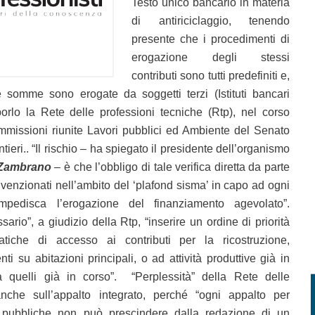
Testo unico bancario in materia
di antiriciclaggio, tenendo
presente che i procedimenti di
erogazione degli stessi
contributi sono tutti predefiniti e,
le somme sono erogate da soggetti terzi (Istituti bancari
porlo la Rete delle professioni tecniche (Rtp), nel corso
ommissioni riunite Lavori pubblici ed Ambiente del Senato
ieri.. “Il rischio – ha spiegato il presidente dell’organismo
Zambrano
– è che l’obbligo di tale verifica diretta da parte
onvenzionati nell’ambito del ‘plafond sisma’ in capo ad ogni
impedisca l’erogazione del finanziamento agevolato”.
sario”, a giudizio della Rtp, “inserire un ordine di priorità
tiche di accesso ai contributi per la ricostruzione,
enti su abitazioni principali, o ad attività produttive già in
a quelli già in corso”. “Perplessità” della Rete delle
anche sull’appalto integrato, perché “ogni appalto per
 pubbliche non può prescindere dalla redazione di un