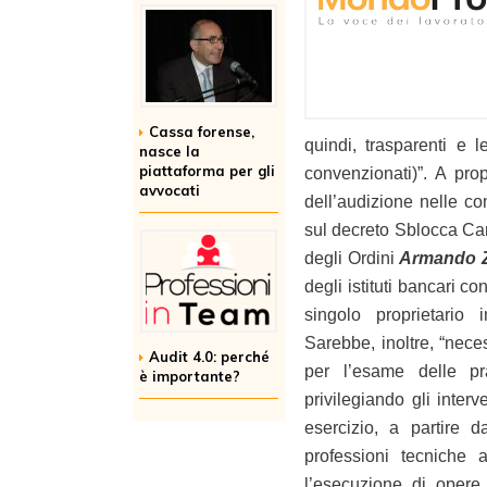
Cassa forense,
quindi, trasparenti e 
nasce la
piattaforma per gli
convenzionati)”. A pro
avvocati
dell’audizione nelle c
sul decreto Sblocca Cant
degli Ordini
Armando 
degli istituti bancari c
singolo proprietario 
Sarebbe, inoltre, “neces
Audit 4.0: perché
per l’esame delle pra
è importante?
privilegiando gli interv
esercizio, a partire d
professioni tecniche 
l’esecuzione di opere