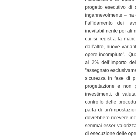
progetto esecutivo di 
ingannevolmente – ha d
l’affidamento dei la
inevitabilmente per ali
cui si registra la manc
dall’altro, nuove varian
opere incompiute”. Quan
al 2% dell’importo dei
“assegnato esclusivamen
sicurezza in fase di p
progettazione e non p
investimenti, di valut
controllo delle procedu
parla di un’impostazio
dovrebbero ricevere ince
semmai esser valorizzati
di esecuzione delle oper