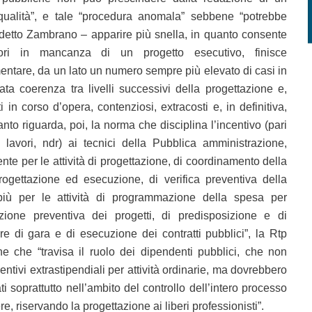
qualità”, e tale “procedura anomala” sebbene “potrebbe
etto Zambrano – apparire più snella, in quanto consente
vori in mancanza di un progetto esecutivo, finisce
mentare, da un lato un numero sempre più elevato di casi in
ata coerenza tra livelli successivi della progettazione e,
ti in corso d’opera, contenziosi, extracosti e, in definitiva,
to riguarda, poi, la norma che disciplina l’incentivo (pari
 lavori, ndr) ai tecnici della Pubblica amministrazione,
te per le attività di progettazione, di coordinamento della
rogettazione ed esecuzione, di verifica preventiva della
iù per le attività di programmazione della spesa per
azione preventiva dei progetti, di predisposizione e di
re di gara e di esecuzione dei contratti pubblici”, la Rtp
ne che “travisa il ruolo dei dipendenti pubblici, che non
ntivi extrastipendiali per attività ordinarie, ma dovrebbero
 soprattutto nell’ambito del controllo dell’intero processo
e, riservando la progettazione ai liberi professionisti”.