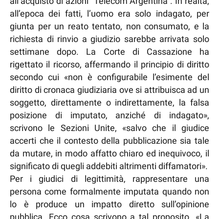
all’acquisto di azioni “Telecom Argentina”. In realtà,
all’epoca dei fatti, l’uomo era solo indagato, per
giunta per un reato tentato, non consumato, e la
richiesta di rinvio a giudizio sarebbe arrivata solo
settimane dopo. La Corte di Cassazione ha
rigettato il ricorso, affermando il principio di diritto
secondo cui «non è configurabile l’esimente del
diritto di cronaca giudiziaria ove si attribuisca ad un
soggetto, direttamente o indirettamente, la falsa
posizione di imputato, anziché di indagato»,
scrivono le Sezioni Unite, «salvo che il giudice
accerti che il contesto della pubblicazione sia tale
da mutare, in modo affatto chiaro ed inequivoco, il
significato di quegli addebiti altrimenti diffamatori».
Per i giudici di legittimità, rappresentare una
persona come formalmente imputata quando non
lo è produce un impatto diretto sull’opinione
pubblica. Ecco cosa scrivono a tal proposito. «La