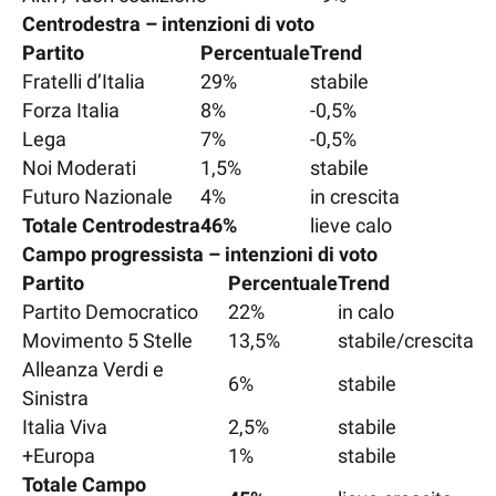
Centrodestra – intenzioni di voto
Partito
Percentuale
Trend
Fratelli d’Italia
29%
stabile
Forza Italia
8%
-0,5%
Lega
7%
-0,5%
Noi Moderati
1,5%
stabile
Futuro Nazionale
4%
in crescita
Totale Centrodestra
46%
lieve calo
Campo progressista – intenzioni di voto
Partito
Percentuale
Trend
Partito Democratico
22%
in calo
Movimento 5 Stelle
13,5%
stabile/crescita
Alleanza Verdi e
6%
stabile
Sinistra
Italia Viva
2,5%
stabile
+Europa
1%
stabile
Totale Campo