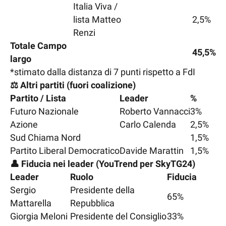
Italia Viva /
lista Matteo
2,5%
Renzi
Totale Campo
45,5%
largo
*stimato dalla distanza di 7 punti rispetto a FdI
⚖️ Altri partiti (fuori coalizione)
Partito / Lista
Leader
%
Futuro Nazionale
Roberto Vannacci
3%
Azione
Carlo Calenda
2,5%
Sud Chiama Nord
1,5%
Partito Liberal Democratico
Davide Marattin
1,5%
👤 Fiducia nei leader (YouTrend per SkyTG24)
Leader
Ruolo
Fiducia
Sergio
Presidente della
65%
Mattarella
Repubblica
Giorgia Meloni
Presidente del Consiglio
33%