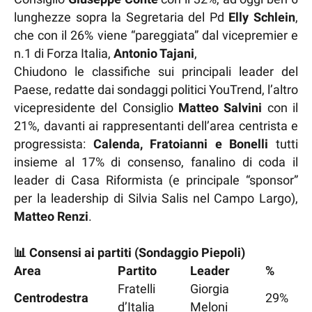
lunghezze sopra la Segretaria del Pd
Elly Schlein
,
che con il 26% viene “pareggiata” dal vicepremier e
n.1 di Forza Italia,
Antonio Tajani
,
Chiudono le classifiche sui principali leader del
Paese, redatte dai sondaggi politici YouTrend, l’altro
vicepresidente del Consiglio
Matteo
Salvini
con il
21%, davanti ai rappresentanti dell’area centrista e
progressista:
Calenda, Fratoianni e Bonelli
tutti
insieme al 17% di consenso, fanalino di coda il
leader di Casa Riformista (e principale “sponsor”
per la leadership di Silvia Salis nel Campo Largo),
Matteo Renzi
.
📊 Consensi ai partiti (Sondaggio Piepoli)
Area
Partito
Leader
%
Fratelli
Giorgia
Centrodestra
29%
d’Italia
Meloni