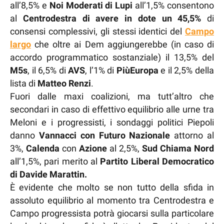
all’8,5% e
Noi Moderati di Lupi
all’1,5% consentono
al
Centrodestra di avere in dote un 45,5%
di
consensi complessivi, gli stessi identici del
Campo
largo
che oltre ai Dem aggiungerebbe (in caso di
accordo programmatico sostanziale) il 13,5% del
M5s
, il 6,5% di
AVS
, l’1% di
PiùEuropa
e il 2,5% della
lista di
Matteo Renzi
.
Fuori dalle maxi coalizioni, ma tutt’altro che
secondari in caso di effettivo equilibrio alle urne tra
Meloni e i progressisti, i sondaggi politici Piepoli
danno
Vannacci con Futuro Nazionale
attorno al
3%,
Calenda
con
Azione
al 2,5%,
Sud Chiama Nord
all’1,5%, pari merito al
Partito Liberal Democratico
di Davide Marattin.
È evidente che molto se non tutto della sfida in
assoluto equilibrio al momento tra Centrodestra e
Campo progressista potrà giocarsi sulla particolare