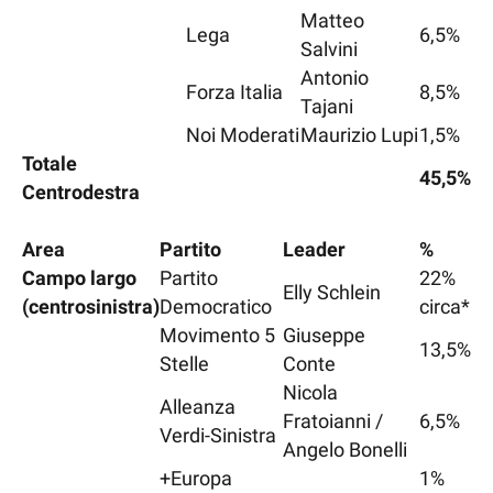
Matteo
Lega
6,5%
Salvini
Antonio
Forza Italia
8,5%
Tajani
Noi Moderati
Maurizio Lupi
1,5%
Totale
45,5%
Centrodestra
Area
Partito
Leader
%
Campo largo
Partito
22%
Elly Schlein
(centrosinistra)
Democratico
circa*
Movimento 5
Giuseppe
13,5%
Stelle
Conte
Nicola
Alleanza
Fratoianni /
6,5%
Verdi-Sinistra
Angelo Bonelli
+Europa
1%