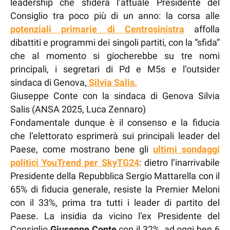
leadership che sfiderà l’attuale Presidente del
Consiglio tra poco più di un anno: la corsa alle
potenziali primarie di Centrosinistra
affolla
dibattiti e programmi dei singoli partiti, con la “sfida”
che al momento si giocherebbe su tre nomi
principali, i segretari di Pd e M5s e l’outsider
sindaca di Genova,
Silvia Salis.
Giuseppe Conte con la sindaca di Genova Silvia
Salis (ANSA 2025, Luca Zennaro)
Fondamentale dunque è il consenso e la fiducia
che l’elettorato esprimerà sui principali leader del
Paese, come mostrano bene gli
ultimi sondaggi
politici YouTrend per SkyTG24
: dietro l’inarrivabile
Presidente della Repubblica Sergio Mattarella con il
65% di fiducia generale, resiste la Premier Meloni
con il 33%, prima tra tutti i leader di partito del
Paese. La insidia da vicino l’ex Presidente del
Consiglio
Giuseppe Conte
con il 32%, ad oggi ben 6