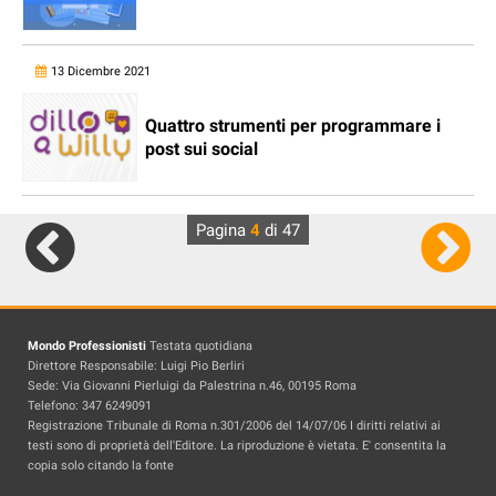
13 Dicembre 2021
Quattro strumenti per programmare i
post sui social
Pagina
4
di 47
Mondo Professionisti
Testata quotidiana
Direttore Responsabile: Luigi Pio Berliri
Sede: Via Giovanni Pierluigi da Palestrina n.46, 00195 Roma
Telefono: 347 6249091
Registrazione Tribunale di Roma n.301/2006 del 14/07/06 I diritti relativi ai
testi sono di proprietà dell'Editore. La riproduzione è vietata. E' consentita la
copia solo citando la fonte