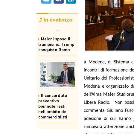
In evidenza
Meloni sposa il
trumpismo, Trump
conquista Roma
a Modena, di Sistema cr
incontri di formazione d
Unitario dei Professionis
Modena e organizzato dal
dell’Alma Mater Studiorum
Il concordato
preventivo
Libera Radio. “Non possi
biennale resti
commenta Giuliano Fusco
nell’ambito dei
commercialisti
adesione di cui hanno g
rinnovata attenzione anc