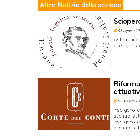
Altre Notizie della sezione
Scioper
05 Agosto 2
Astensione d
difesa, crisi
Riforma 
attuativ
05 Agosto 2
Insorgono le
scontro isti
insorgono le
scontro isti