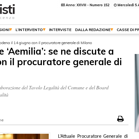
Anno: XXVIII - Numero 152
Mercoledì 5 
SIONI
L’INTERVENTO
INTERVISTE
DALLA REDAZIONE
CASSE DI P
dena il 14 giugno con il procuratore generale di Milano
 ‘Aemilia’: se ne discute a
n il procuratore generale di
collaborazione del Tavolo Legalità del Comune e del Board
alità
ne
L’Attuale Procuratore Generale di