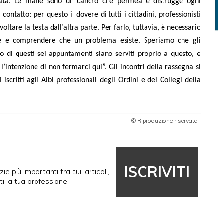
zzata. Le mafie sono un cancro che permea e distrugge ogni
contatto: per questo il dovere di tutti i cittadini, professionisti
oltare la testa dall’altra parte. Per farlo, tuttavia, è necessario
re e comprendere che un problema esiste. Speriamo che gli
so di questi sei appuntamenti siano serviti proprio a questo, e
intenzione di non fermarci qui”. Gli incontri della rassegna si
i iscritti agli Albi professionali degli Ordini e dei Collegi della
© Riproduzione riservata
ISCRIVITI
ie più importanti tra cui: articoli,
nti la tua professione.