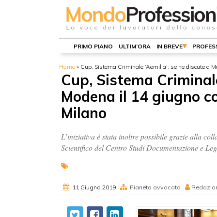
PRIMO PIANO
ULTIM’ORA
IN BREVE
PROFES
Home
»
Cup, Sistema Criminale ‘Aemilia’: se ne discute a Mo
Cup, Sistema Criminale
Modena il 14 giugno co
Milano
L’iniziativa è stata inoltre possibile grazie alla 
Scientifico del Centro Studi Documentazione e Leg
11 Giugno 2019
Pianeta avvocato
Redazio