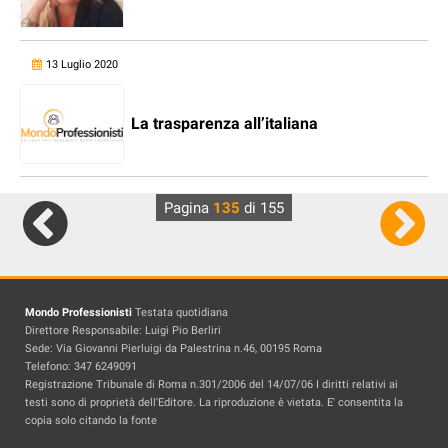
13 Luglio 2020
La trasparenza all’italiana
Pagina
135
di 155
Mondo Professionisti
Testata quotidiana
Direttore Responsabile: Luigi Pio Berliri
Sede: Via Giovanni Pierluigi da Palestrina n.46, 00195 Roma
Telefono: 347 6249091
Registrazione Tribunale di Roma n.301/2006 del 14/07/06 I diritti relativi ai
testi sono di proprietà dell'Editore. La riproduzione è vietata. E' consentita la
copia solo citando la fonte