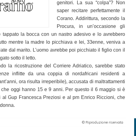
genitori. La sua “colpa”? Non
saper recitare perfettamente il
Corano. Addirittura, secondo la
Procura, in un’occasione gli
e tappato la bocca con un nastro adesivo e lo avrebbero
 tutto mentre la madre lo picchiava e lei, 33enne, veniva a
ate dal marito. L’uomo avrebbe poi picchiato il figlio con il
gato sotto il letto.
ndo la ricostruzione del Corriere Adriatico, sarebbe stato
renze inflitte da una coppia di nordafricani residenti a
t’anni, ora risulta irreperibile), accusata di maltrattamenti
i che oggi hanno 15 e 9 anni. Per questo il 6 maggio si è
ti al Gup Francesca Preziosi e al pm Enrico Riccioni, che
a donna.
© Riproduzione riservata