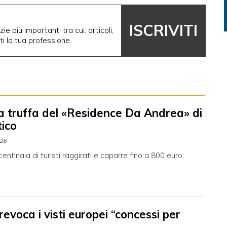
ISCRIVITI
ie più importanti tra cui: articoli,
nti la tua professione.
 truffa del «Residence Da Andrea» di
ico
026
centinaia di turisti raggirati e caparre fino a 800 euro
evoca i visti europei “concessi per