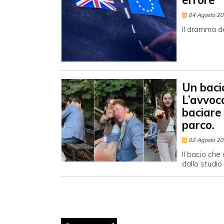
errore”
04 Agosto 2
Il dramma de
Un bacio
L’avvoc
baciare
parco.
03 Agosto 2
Il bacio che
dallo studio