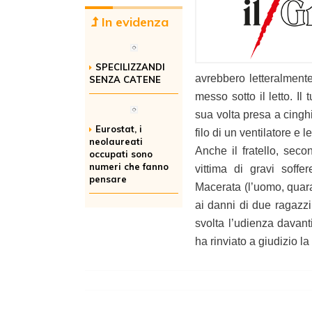
In evidenza
SPECILIZZANDI
avrebbero letteralment
SENZA CATENE
messo sotto il letto. Il
sua volta presa a cinghi
Eurostat, i
filo di un ventilatore e le
neolaureati
Anche il fratello, seco
occupati sono
numeri che fanno
vittima di gravi soffe
pensare
Macerata (l’uomo, quaran
ai danni di due ragazz
svolta l’udienza davan
ha rinviato a giudizio l