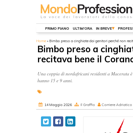
PRIMO PIANO
ULTIM’ORA
IN BREVE
PROFES
Home
»
Bimbo preso a cinghiate dai genitori perché non reci
Bimbo preso a cinghiat
recitava bene il Coran
Una coppia di nordafricani residenti a Macerata è 
hanno 15 e 9 anni.
14 Maggio 2026
Il Graffio
Corriere Adriatico