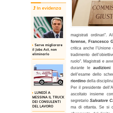
In evidenza
magistrati ordinari”. 
forense, Francesco 
Serve migliorare
critica anche l’Unione 
il Jobs Act, non
eliminarlo
tradimento dell’obiett
ruolo”. Magistrati e av
durante le
audizioni
dell’esame dello schem
riordino
della disciplin
Per il presidente dell
LUNEDÌ A
ascoltato insieme co
MESSINA IL TRUCK
segretario
Salvatore C
DEI CONSULENTI
DEL LAVORO
ma di ottanta. Se si c