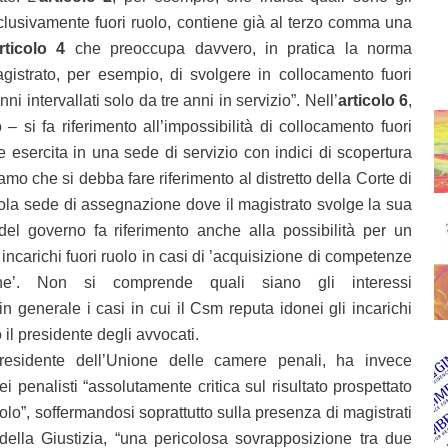
esclusivamente fuori ruolo, contiene già al terzo comma una
rticolo 4
che preoccupa davvero, in pratica la norma
istrato, per esempio, di svolgere in collocamento fuori
nni intervallati solo da tre anni in servizio”. Nell’
articolo 6
,
 – si fa riferimento all’impossibilità di collocamento fuori
e esercita in una sede di servizio con indici di scopertura
amo che si debba fare riferimento al distretto della Corte di
ola sede di assegnazione dove il magistrato svolge la sua
o del governo fa riferimento anche alla possibilità per un
ncarichi fuori ruolo in casi di ’acquisizione di competenze
zione’. Non si comprende quali siano gli interessi
n generale i casi in cui il Csm reputa idonei gli incarichi
 il presidente degli avvocati.
residente dell’Unione delle camere penali, ha invece
dei penalisti “assolutamente critica sul risultato prospettato
uolo”, soffermandosi soprattutto sulla presenza di magistrati
 della Giustizia, “una pericolosa sovrapposizione tra due