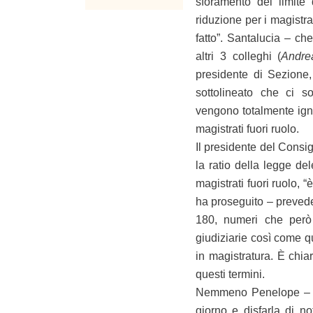
sforamento del limite 
riduzione per i magistra
fatto”. Santalucia – c
altri 3 colleghi (
Andre
presidente di Sezione,
sottolineato che ci so
vengono totalmente igno
magistrati fuori ruolo.
Il presidente del Consi
la ratio della legge d
magistrati fuori ruolo, 
ha proseguito – prevede 
180, numeri che però 
giudiziarie così come q
in magistratura. È chi
questi termini.
Nemmeno Penelope – ha 
giorno e disfarla di not