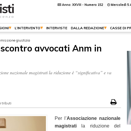
Anno: XXVIII - Numero 152
Mercoledì 5 
SIONI
L’INTERVENTO
INTERVISTE
DALLA REDAZIONE
CASSE DI P
mmissione giustizia
, scontro avvocati Anm in
azione nazionale magistrati la riduzione è “significativa” e va
tributi
Per l’
Associazione nazionale
magistrati
la riduzione del