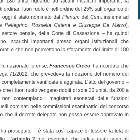
di 180 unità riguardo ad alcuni incarichi importanti, la
ti ordinari fuori ruolo è nell’ordine del 25% sull’organico di
he oggi è stato nominato dal
Plenum
del Csm
,
insieme ad
a Pellegrino, Rossella Catena e Giuseppe De Marzo
),
 settore penale, della Corte di Cassazione – ha quindi
no incarichi importanti presso organi istituzionali che
rati e che non permettono lo sforamento del limite di 180
glio nazionale forense,
Francesco Greco
, ha ricordato che
elega 71/2022, che prevedeva la riduzione del numero dei
“è completamente vanificata e aggirata. L’atto del governo –
che i fuori ruolo vengano ridotti di sole 20 unità, da 200 a
non contemplano i magistrati esonerati dalle funzioni
uelli nominati nelle commissioni esaminatrici del concorso
aro che il decreto delegato non possa essere approvato in
proseguito – è stata così capace di tessere la tela di
te. L’
articolo 2
, per esempio, che indica quali sono gli