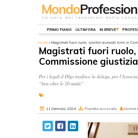
PRIMO PIANO
ULTIM’ORA
IN BREVE
PROFES
Home
»
Magistrati fuori ruolo, scontro avvocati Anm in Co
Magistrati fuori ruolo
Commissione giustizia
Per i legali il Dlgs tradisce la delega, per l’Associ
“ben oltre le 20 unità”
11 Gennaio 2024
Pianeta avvocato
Norme e 