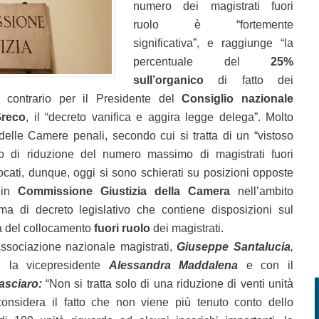
numero dei magistrati fuori
ruolo è “fortemente
significativa”, e raggiunge “la
percentuale del
25%
sull’organico
di fatto dei
Al contrario per il Presidente del
Consiglio nazionale
Greco
, il “decreto vanifica e aggira legge delega”. Molto
delle Camere penali, secondo cui si tratta di un “vistoso
ivo di riduzione del numero massimo di magistrati fuori
vocati, dunque, oggi si sono schierati su posizioni opposte
in
Commissione Giustizia della Camera
nell’ambito
a di decreto legislativo che contiene disposizioni sul
a del collocamento
fuori ruolo
dei magistrati.
’Associazione nazionale magistrati,
Giuseppe Santalucia
,
n la vicepresidente
Alessandra Maddalena
e con il
asciaro:
“Non si tratta solo di una riduzione di venti unità
onsidera il fatto che non viene più tenuto conto dello