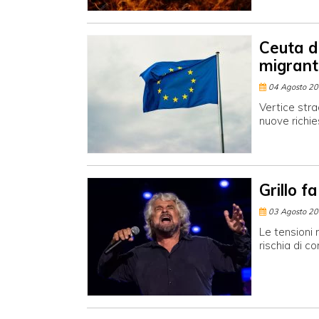
Ceuta di
migrant
04 Agosto 2
Vertice stra
nuove richie
Grillo f
03 Agosto 2
Le tensioni
rischia di c