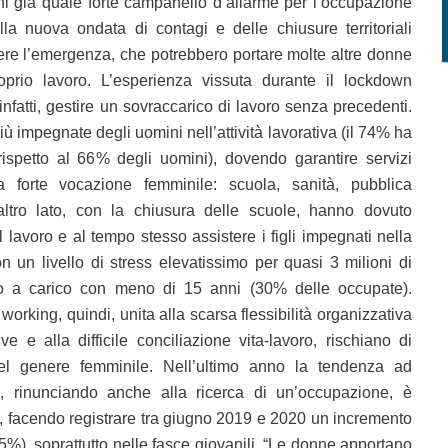
ni già quale forte campanello d’allarme per l’occupazione
lla nuova ondata di contagi e delle chiusure territoriali
ere l’emergenza, che potrebbero portare molte altre donne
prio lavoro. L’esperienza vissuta durante il lockdown
 infatti, gestire un sovraccarico di lavoro senza precedenti.
iù impegnate degli uomini nell’attività lavorativa (il 74% ha
rispetto al 66% degli uomini), dovendo garantire servizi
 a forte vocazione femminile: scuola, sanità, pubblica
altro lato, con la chiusura delle scuole, hanno dovuto
 lavoro e al tempo stesso assistere i figli impegnati nella
on un livello di stress elevatissimo per quasi 3 milioni di
lio a carico con meno di 15 anni (30% delle occupate).
orking, quindi, unita alla scarsa flessibilità organizzativa
ve e alla difficile conciliazione vita-lavoro, rischiano di
el genere femminile. Nell’ultimo anno la tendenza ad
o, rinunciando anche alla ricerca di un’occupazione, è
, facendo registrare tra giugno 2019 e 2020 un incremento
,5%), soprattutto nelle fasce giovanili. “Le donne apportano