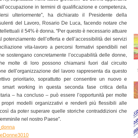
 all’occupazione in termini di qualificazione e competenza,
si ulteriormente”, ha dichiarato il Presidente della
ulenti del Lavoro, Rosario De Luca, facendo notare che
ntellettuali il 54% è donna. “Per questo è necessario attuare
l potenziamento dell’offerta e dell’accessibilità dei servizi
iliazione vita-lavoro a percorsi formativi spendibili nel
he sostengano concretamente l’occupabilità delle donne,
che molte di loro possono chiamarsi fuori dal circuito
ione dell’organizzazione del lavoro rappresenta da questo
ttivo prioritario, soprattutto per consentire un nuovo e
o smart working in questa seconda fase critica della
itaria – ha concluso – può essere l’opportunità per molte
propri modelli organizzativi e renderli più flessibili alle
così da poter superare quelle storiche contraddizioni che
 femminile nel nostro Paese”.
a_donna
oneDonne3010