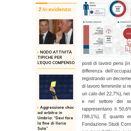
In evidenza
NODO ATTIVITÀ
TIPICHE PER
L’EQUO COMPENSO
posti di lavoro persi (i
differenza dell’occup
registrando un decreme
di lavoro femminile si r
un calo del 22,7%), nel 
e nel settore dei serv
Aggressione choc
rappresentano il 50,6
ad arbitra in
l’88,1%). È quanto em
Umbria: “Devi fare
la fine di Ilaria
Fondazione Studi Consu
Sula”