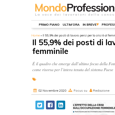
PRIMO PIANO
ULTIM’ORA
IN BREVE
PROFESS
Home
»
Il 55,9% dei posti di lavoro persi per la crisi è al fem
Il 55,9% dei posti di la
femminile
È il quadro che emerge dall’ultimo focus della Fo
come risorsa per l’intera tenuta del sistema Paese
02 Novembre 2020
Focus su
Redazione