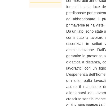
sei mesi dell’anno suo
femminile alla luce de
predisposte per conten
ad abbandonare il pro
primaverile le ha viste,
Da un lato, sono state p
continuato a lavorare 
essenziali in settori
amministrazione. Dall’
garantire la presenza al
didattica a distanza, c
lavoratrici con un fig
L’esperienza dell’home w
di molte realtà lavorati
acuire il malessere d
allontanarsi dal lavor
cresciuta sensibilmente
di 707 mila inattive (+8