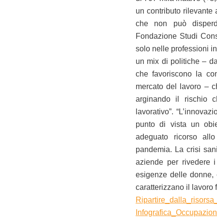
un contributo rilevante
che non può disperder
Fondazione Studi Cons
solo nelle professioni i
un mix di politiche – da
che favoriscono la conc
mercato del lavoro – c
arginando il rischio 
lavorativo”. “L’innovaz
punto di vista un obie
adeguato ricorso all
pandemia. La crisi san
aziende per rivedere i 
esigenze delle donne, 
caratterizzano il lavoro
Ripartire_dalla_risors
Infografica_Occupazi