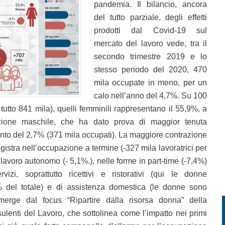
pandemia. Il bilancio, ancora
del tutto parziale, degli effetti
prodotti dal Covid-19 sul
mercato del lavoro vede, tra il
secondo trimestre 2019 e lo
stesso periodo del 2020, 470
mila occupate in meno, per un
calo nell’anno del 4,7%. Su 100
n tutto 841 mila), quelli femminili rappresentano il 55,9%, a
azione maschile, che ha dato prova di maggior tenuta
nto del 2,7% (371 mila occupati). La maggiore contrazione
egistra nell’occupazione a termine (-327 mila lavoratrici per
lavoro autonomo (- 5,1%.), nelle forme in part-time (-7,4%)
izi, soprattutto ricettivi e ristorativi (qui le donne
% del totale) e di assistenza domestica (le donne sono
erge dal focus “Ripartire dalla risorsa donna” della
lenti del Lavoro, che sottolinea come l’impatto nei primi