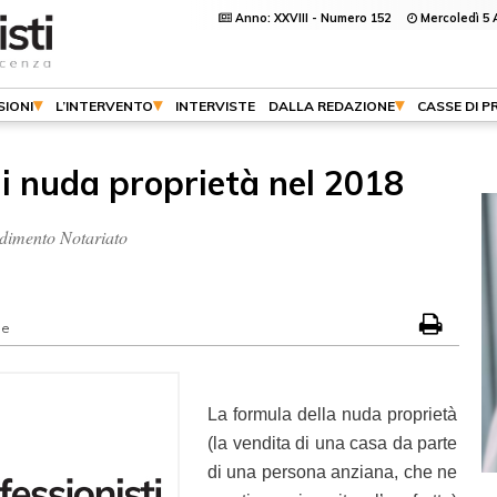
Anno: XXVIII - Numero 152
Mercoledì 5 
SIONI
L’INTERVENTO
INTERVISTE
DALLA REDAZIONE
CASSE DI P
i nuda proprietà nel 2018
andimento Notariato
ne
La formula della nuda proprietà
(la vendita di una casa da parte
di una persona anziana, che ne