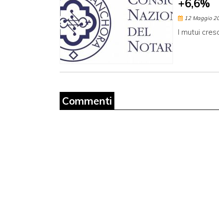
+6,6%
12 Maggio 2
I mutui cre
Commenti