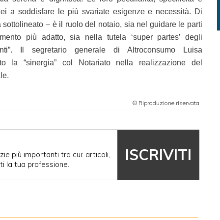
onei a soddisfare le più svariate esigenze e necessità. Di
ottolineato – è il ruolo del notaio, sia nel guidare le parti
umento più adatto, sia nella tutela ‘super partes’ degli
enti”. Il segretario generale di Altroconsumo Luisa
to la “sinergia” col Notariato nella realizzazione del
le.
© Riproduzione riservata
ISCRIVITI
ie più importanti tra cui: articoli,
nti la tua professione.