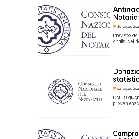
Antirici
Notaria
10 Luglio 20
Previsto dal
analisi dei 
Donazion
statistic
03 Luglio 20
Dal 18 giugn
provenienza 
Comprav