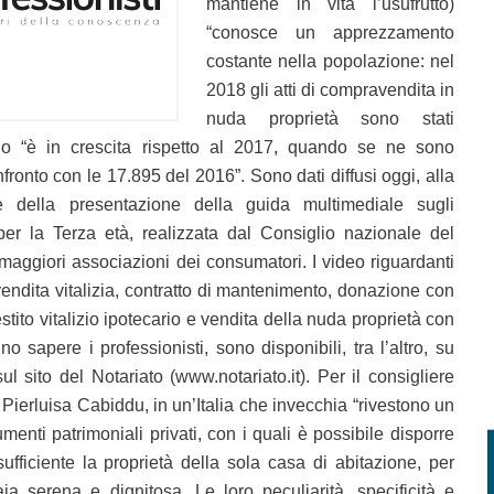
mantiene in vita l’usufrutto)
“conosce un apprezzamento
costante nella popolazione: nel
2018 gli atti di compravendita in
nuda proprietà sono stati
o “è in crescita rispetto al 2017, quando se ne sono
nfronto con le 17.895 del 2016”. Sono dati diffusi oggi, alla
 della presentazione della guida multimediale sugli
 per la Terza età, realizzata dal Consiglio nazionale del
 maggiori associazioni dei consumatori. I video riguardanti
i (rendita vitalizia, contratto di mantenimento, donazione con
stito vitalizio ipotecario e vendita della nuda proprietà con
nno sapere i professionisti, sono disponibili, tra l’altro, su
 sito del Notariato (www.notariato.it). Per il consigliere
Pierluisa Cabiddu, in un’Italia che invecchia “rivestono un
umenti patrimoniali privati, con i quali è possibile disporre
ufficiente la proprietà della sola casa di abitazione, per
ia serena e dignitosa. Le loro peculiarità, specificità e