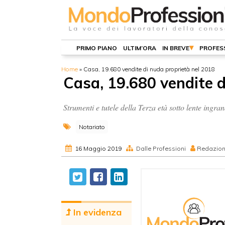
PRIMO PIANO
ULTIM’ORA
IN BREVE
PROFES
Home
»
Casa, 19.680 vendite di nuda proprietà nel 2018
Casa, 19.680 vendite d
Strumenti e tutele della Terza età sotto lente ingr
Notariato
16 Maggio 2019
Dalle Professioni
Redazio
In evidenza