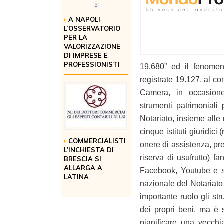
A NAPOLI
L’OSSERVATORIO
PER LA
VALORIZZAZIONE
DI IMPRESE E
PROFESSIONISTI
19.680” ed il fenomen
registrate 19.127, al co
Camera, in occasione
strumenti patrimoniali
Notariato, insieme alle
cinque istituti giuridic
COMMERCIALISTI
onere di assistenza, pre
L’INCHIESTA DI
riserva di usufrutto) fa
BRESCIA SI
ALLARGA A
Facebook, Youtube e sul
LATINA
nazionale del Notariato 
importante ruolo gli str
dei propri beni, ma è s
pianificare una vecchia