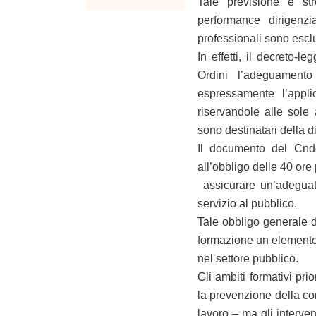
Tale previsione è st
performance dirigenzi
professionali sono escl
In effetti, il decreto-l
Ordini l’adeguamento
espressamente l’appli
riservandole alle sole
sono destinatari della d
Il documento del Cnd
all’obbligo delle 40 ore 
assicurare un’adeguata
servizio al pubblico.
Tale obbligo generale d
formazione un elemento
nel settore pubblico.
Gli ambiti formativi pri
la prevenzione della cor
lavoro – ma gli interven