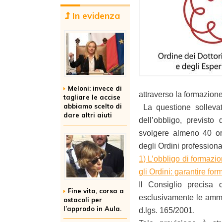
In evidenza
Meloni: invece di
attraverso la formazione
tagliare le accise
abbiamo scelto di
La questione sollevat
dare altri aiuti
dell’obbligo, previsto 
svolgere almeno 40 or
degli Ordini professional
1) L’obbligo di formazio
gli Ordini: garantire f
Il Consiglio precisa 
Fine vita, corsa a
esclusivamente le ammin
ostacoli per
l’approdo in Aula.
d.lgs. 165/2001.