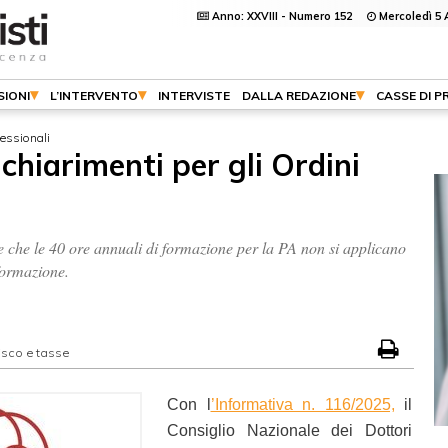
Anno: XXVIII - Numero 152
Mercoledì 5 
SIONI
L’INTERVENTO
INTERVISTE
DALLA REDAZIONE
CASSE DI P
fessionali
chiarimenti per gli Ordini
e che le 40 ore annuali di formazione per la PA non si applicano
 formazione.
isco e tasse
Con l
’Informativa n. 116/2025,
il
Consiglio Nazionale dei Dottori