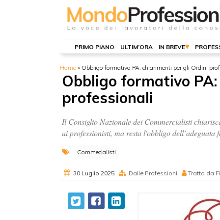
PRIMO PIANO
ULTIM’ORA
IN BREVE
PROFES
Home
»
Obbligo formativo PA: chiarimenti per gli Ordini pro
Obbligo formativo PA: 
professionali
Il Consiglio Nazionale dei Commercialisti chiarisc
ai professionisti, ma resta l'obbligo dell’adeguata
Commecialisti
30 Luglio 2025
Dalle Professioni
Tratto da F