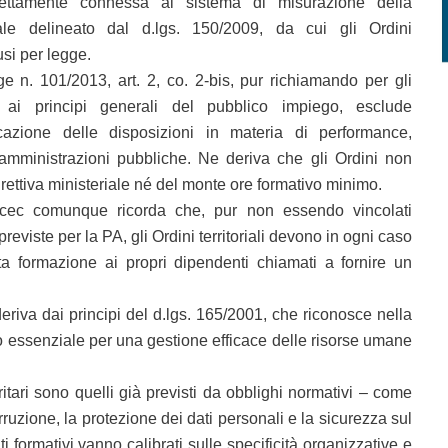
rettamente connessa al sistema di misurazione della
ale delineato dal d.lgs. 150/2009, da cui gli Ordini
usi per legge.
egge n. 101/2013, art. 2, co. 2-bis, pur richiamando per gli
 ai principi generali del pubblico impiego, esclude
cazione delle disposizioni in materia di performance,
 amministrazioni pubbliche. Ne deriva che gli Ordini non
irettiva ministeriale né del monte ore formativo minimo.
cec comunque ricorda che, pur non essendo vincolati
previste per la PA, gli Ordini territoriali devono in ogni caso
 formazione ai propri dipendenti chiamati a fornire un
eriva dai principi del d.lgs. 165/2001, che riconosce nella
 essenziale per una gestione efficace delle risorse umane
oritari sono quelli già previsti da obblighi normativi – come
ruzione, la protezione dei dati personali e la sicurezza sul
ti formativi vanno calibrati sulle specificità organizzative e