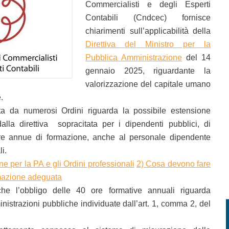
Commercialisti e degli Esperti
Contabili (Cndcec) fornisce
chiarimenti sull’applicabilità della
Direttiva del Ministro per la
Pubblica Amministrazione
del 14
gennaio 2025, riguardante la
valorizzazione del capitale umano
.
a da numerosi Ordini riguarda la possibile estensione
dalla direttiva sopracitata per i dipendenti pubblici, di
e annue di formazione, anche al personale dipendente
i.
ne per la PA e gli Ordini professionali
2) Cosa devono fare
ormazione adeguata
che l’obbligo delle 40 ore formative annuali riguarda
istrazioni pubbliche individuate dall’art. 1, comma 2, del