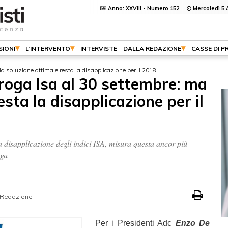
Anno: XXVIII - Numero 152
Mercoledì 5 
SIONI
L’INTERVENTO
INTERVISTE
DALLA REDAZIONE
CASSE DI P
a soluzione ottimale resta la disapplicazione per il 2018
roga Isa al 30 settembre: ma
esta la disapplicazione per il
disapplicazione degli indici ISA, misura questa ancor più
oga
Redazione
Per i Presidenti Adc
Enzo De