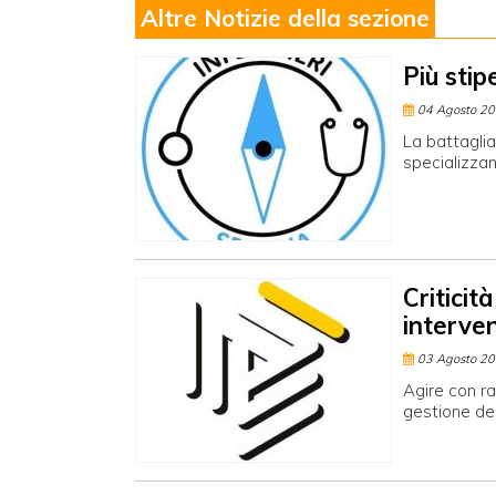
Altre Notizie della sezione
Più stip
04 Agosto 2
La battaglia
specializzan
Criticità
interve
03 Agosto 2
Agire con ra
gestione deg