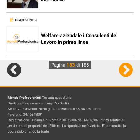
16 Aprile 2019
Welfare aziendale i Consulenti del
Lavoro in prima linea
Pagina
183
di 185
Mondo Professionisti
Testata quotidiana
Direttore Responsabile: Luigi Pio Berliri
Sede: Via Giovanni Pierluigi da Palestrina n.46, 00195 Roma
Telefono: 347 6249091
Registrazione Tribunale di Roma n.301/2006 del 14/07/06 I diritti relativi ai
testi sono di proprietà dell'Editore. La riproduzione è vietata. E' consentita la
copia solo citando la fonte