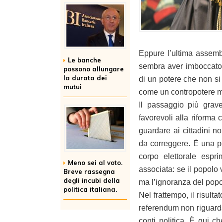
Eppure l’ultima assemb
Le banche
sembra aver imboccato
possono allungare
la durata dei
di un potere che non si 
mutui
come un contropotere mi
Il passaggio più grave
favorevoli alla riforma 
guardare ai cittadini n
da correggere. È una po
corpo elettorale espr
Meno sei al voto.
associata: se il popolo 
Breve rassegna
degli incubi della
ma l’ignoranza del popo
politica italiana.
Nel frattempo, il risult
referendum non riguardas
conti politica. È qui c