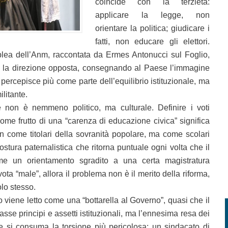
coincide con la terzietà:
applicare la legge, non
orientare la politica; giudicare i
fatti, non educare gli elettori.
lea dell’Anm, raccontata da Ermes Antonucci sul Foglio,
 la direzione opposta, consegnando al Paese l’immagine
percepisce più come parte dell’equilibrio istituzionale, ma
litante.
 non è nemmeno politico, ma culturale. Definire i voti
come frutto di una “carenza di educazione civica” significa
on come titolari della sovranità popolare, ma come scolari
stura paternalistica che ritorna puntuale ogni volta che il
ime un orientamento sgradito a una certa magistratura
vota “male”, allora il problema non è il merito della riforma,
lo stesso.
ato viene letto come una “bottarella al Governo”, quasi che il
se principi e assetti istituzionali, ma l’ennesima resa dei
he si consuma la torsione più pericolosa: un sindacato di