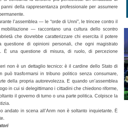
i panni della rappresentanza professionale per assumere
 permanente.
ante l’assemblea — le “orde di Unni”, le trincee contro il
 mobilitazione — raccontano una cultura dello scontro
brietà che dovrebbe caratterizzare chi esercita il potere
a questione di opinioni personali, che ogni magistrato
. È una questione di misura, di ruolo, di percezione
ri non è un dettaglio tecnico: è il cardine dello Stato di
non può trasformarsi in tribuno politico senza consumare,
arte della propria autorevolezza. E quando un’assemblea
uogo in cui si delegittimano i cittadini che chiedono riforme,
ltanto il governo di turno o una parte politica. Colpisce la
tizia.
lo andato in scena all’Anm non è soltanto inquietante. È
e.
tori