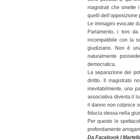
magistrati che smette 
quelli dell’opposizione
Le immagini evocate dur
Parlamento, i toni da
incompatibile con la so
giudiziario. Non è un
naturalmente possiede
democratica.
La separazione dei pote
diritto. Il magistrato 
inevitabilmente, una p
associativa diventa il l
il danno non colpisce so
fiducia stessa nella gius
Per questo lo spettaco
profondamente arrogant
Da Facebook I Martella