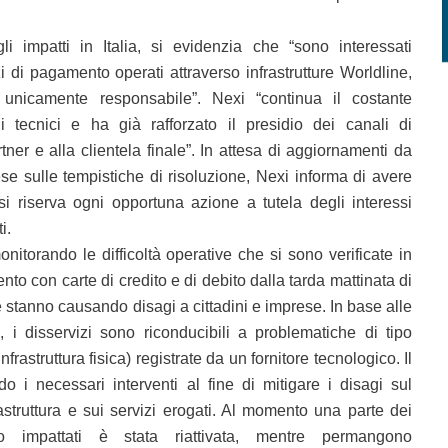
i impatti in Italia, si evidenzia che “sono interessati
i di pagamento operati attraverso infrastrutture Worldline,
 unicamente responsabile”. Nexi “continua il costante
i tecnici e ha già rafforzato il presidio dei canali di
tner e alla clientela finale”. In attesa di aggiornamenti da
se sulle tempistiche di risoluzione, Nexi informa di avere
si riserva ogni opportuna azione a tutela degli interessi
i.
nitorando le difficoltà operative che si sono verificate in
nto con carte di credito e di debito dalla tarda mattinata di
 stanno causando disagi a cittadini e imprese. In base alle
i, i disservizi sono riconducibili a problematiche di tipo
frastruttura fisica) registrate da un fornitore tecnologico. Il
do i necessari interventi al fine di mitigare i disagi sul
astruttura e sui servizi erogati. Al momento una parte dei
o impattati è stata riattivata, mentre permangono