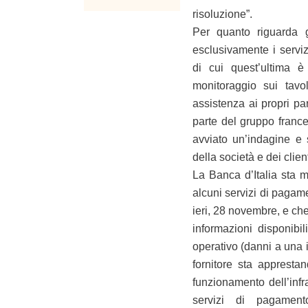
risoluzione”.
Per quanto riguarda gl
esclusivamente i serviz
di cui quest’ultima è
monitoraggio sui tavol
assistenza ai propri par
parte del gruppo france
avviato un’indagine e 
della società e dei client
La Banca d’Italia sta mo
alcuni servizi di pagame
ieri, 28 novembre, e che
informazioni disponibil
operativo (danni a una in
fornitore sta apprestan
funzionamento dell’infr
servizi di pagament