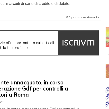
ni circuiti di carte di credito e di debito.
© Riproduzione riservata
ISCRIVITI
ie più importanti tra cui: articoli,
nti la tua professione.
nte annacquato, in corso
razione Gdf per controlli a
utori a Roma
026
nti, in corso maxioperazione Gdf per controlli a