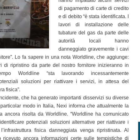
hanno impattato alcuni servizi
di pagamento di carte di credito
e di debito “è stata identificata. I
lavori di installazione delle
tubature del gas da parte delle
autorità locali hanno
danneggiato gravemente i cavi
rnitore”. Lo fa sapere in una nota Worldline, che aggiunge:
 di ripristino da parte del nostro fornitore inizieranno in
ttempo Worldline “sta lavorando incessantemente
otenziali soluzioni per riattivare i servizi, in attesa del
ra fisica”.
incidente, che ha generato importanti disservizi su diverse
articolar modo in Italia, Nexi informa che attualmente la
ta ancora risolta da Worldline. “Worldline ha comunicato
entificare potenziali soluzioni alternative per riattivare i
l’infrastruttura fisica danneggiata venga ripristinata. Al
icevuto ancora informazioni certe sulle tempistiche di