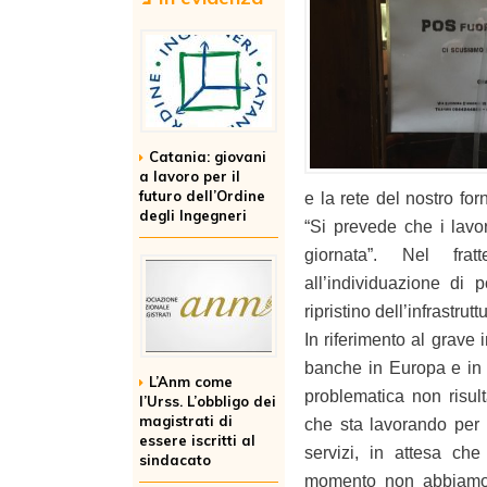
Catania: giovani
a lavoro per il
futuro dell’Ordine
e la rete del nostro fo
degli Ingegneri
“Si prevede che i lavori
giornata”. Nel fra
all’individuazione di p
ripristino dell’infrastruttu
In riferimento al grave 
banche in Europa e in p
L’Anm come
problematica non risul
l’Urss. L’obbligo dei
magistrati di
che sta lavorando per id
essere iscritti al
servizi, in attesa che 
sindacato
momento non abbiamo r