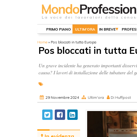
PRIMO PIANO
ULTIM’ORA
IN BREVE
PROFES
Home
»
Pos bloccati in tutta Europa
Pos bloccati in tutta 
Un grave incidente ha generato importanti disservi
causa? I lavori di installazione delle tubature del g
29 Novembre 2024
Ultim'ora
Di Huffpost
In evidenza