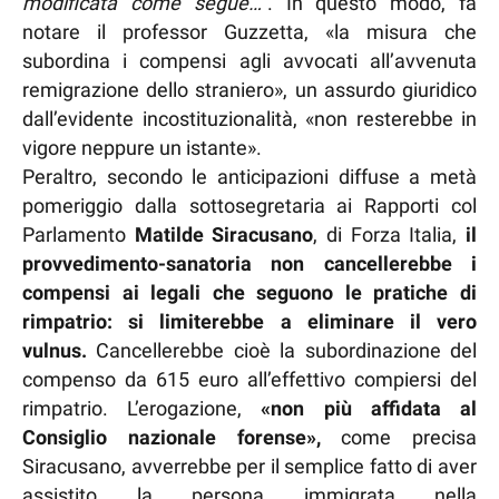
modificata come segue…”
. In questo modo, fa
notare il professor Guzzetta, «la misura che
subordina i compensi agli avvocati all’avvenuta
remigrazione dello straniero», un assurdo giuridico
dall’evidente incostituzionalità, «non resterebbe in
vigore neppure un istante».
Peraltro, secondo le anticipazioni diffuse a metà
pomeriggio dalla sottosegretaria ai Rapporti col
Parlamento
Matilde Siracusano
, di Forza Italia,
il
provvedimento-sanatoria non cancellerebbe i
compensi ai legali che seguono le pratiche di
rimpatrio: si limiterebbe a eliminare il vero
vulnus.
Cancellerebbe cioè la subordinazione del
compenso da 615 euro all’effettivo compiersi del
rimpatrio. L’erogazione,
«non più affidata al
Consiglio nazionale forense»,
come precisa
Siracusano, avverrebbe per il semplice fatto di aver
assistito la persona immigrata nella