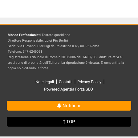
Mondo Professionisti
Testata quotidiana
Direttore Responsabile: Luigi Pio Berliri
Sede: Via Giovanni Pierluigi da Palestrina n.46, 00195 Roma
Telefono: 347 6249091
Registrazione Tribunale di Roma n.301/2006 del 14/07/06 I diritti relativi ai
testi sono di proprietà dell'Editore. La riproduzione è vietata. E' consentita la
copia solo citando la fonte
Note legali
Contatti
Privacy Policy
Powered Agenzia Forza SEO
Notifiche
TOP