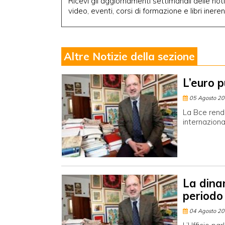
Ricevi gli aggiornamenti settimanali delle notiz
video, eventi, corsi di formazione e libri inere
Altre Notizie della sezione
L’euro 
05 Agosto 2
La Bce rende
internaziona
La dinam
periodo
04 Agosto 2