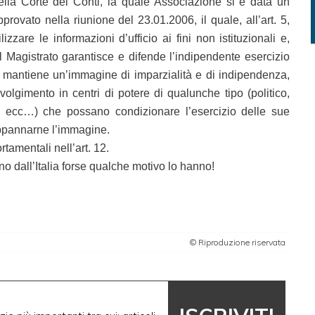
ella Corte dei Conti, la quale Associazione si è data un
rovato nella riunione del 23.01.2006, il quale, all’art. 5,
lizzare le informazioni d’ufficio ai fini non istituzionali e,
il Magistrato garantisce e difende l’indipendente esercizio
e mantiene un’immagine di imparzialità e di indipendenza,
volgimento in centri di potere di qualunche tipo (politico,
, ecc…) che possano condizionare l’esercizio delle sue
ppannarne l’immagine.
rtamentali nell’art. 12.
o dall’Italia forse qualche motivo lo hanno!
© Riproduzione riservata