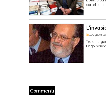
L’Ufficio par
cartelle ha 
L’invas
03 Agosto 2
Tra emergen
lungo period
Commenti