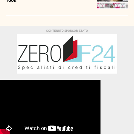
‘look’