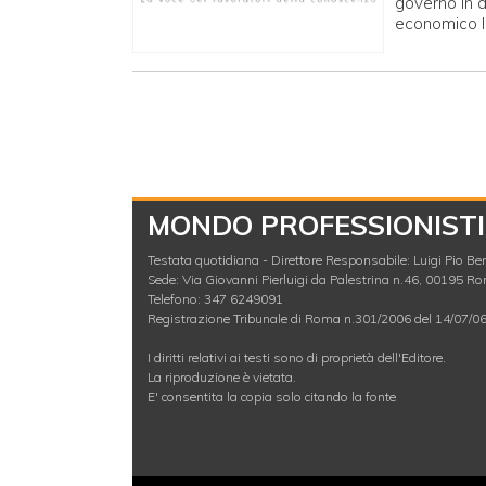
governo in a
economico l
MONDO PROFESSIONISTI
Testata quotidiana - Direttore Responsabile: Luigi Pio Berl
Sede: Via Giovanni Pierluigi da Palestrina n.46, 00195 R
Telefono: 347 6249091
Registrazione Tribunale di Roma n.301/2006 del 14/07/0
I diritti relativi ai testi sono di proprietà dell'Editore.
La riproduzione è vietata.
E' consentita la copia solo citando la fonte