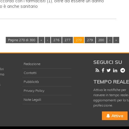
ccordo con i farmacisti (1), oltre ad essere un danno
o è anche sanitario
Pagina 278 di 380
«
‹
276
277
278
279
280
›
»
SEGUICI SU
Redazione
iri
Contatti
oma
TEMPO REAL
Pubblicità
6
Attiva le notifiche per
Privacy Policy
ricevere in tempo reale 
Note Legali
aggiornamenti per la t
professione.
Attiva