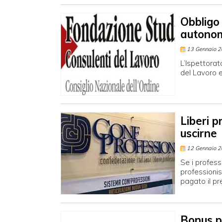
Obbligo
autonom
13 Gennaio 
L’Ispettorat
del Lavoro e 
Liberi p
uscirne
12 Gennaio 
Se i professi
professionis
pagato il pre
Bonus ps