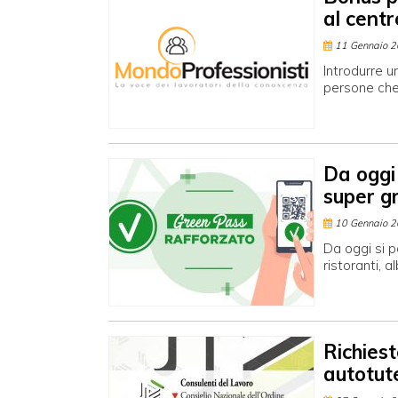
al cent
11 Gennaio 
Introdurre u
persone che 
Da oggi 
super g
10 Gennaio 
Da oggi si p
ristoranti, a
Richiest
autotut