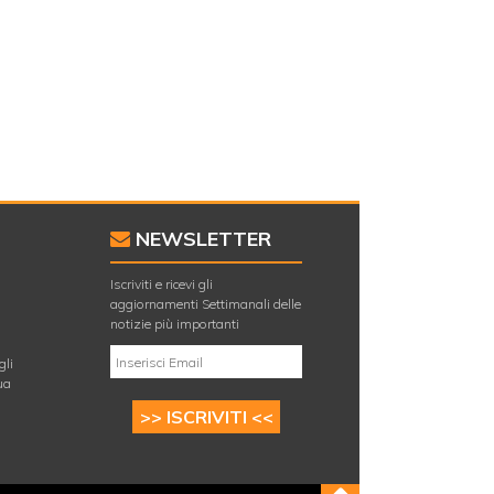
NEWSLETTER
Iscriviti e ricevi gli
aggiornamenti Settimanali delle
E
notizie più importanti
gli
ua
>> ISCRIVITI <<