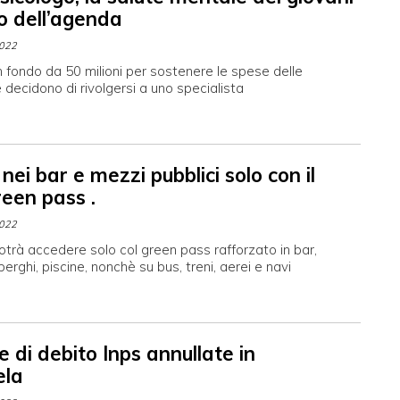
ro dell’agenda
2022
n fondo da 50 milioni per sostenere le spese delle
decidono di rivolgersi a uno specialista
nei bar e mezzi pubblici solo con il
reen pass .
2022
otrà accedere solo col green pass rafforzato in bar,
lberghi, piscine, nonchè su bus, treni, aerei e navi
e di debito Inps annullate in
ela