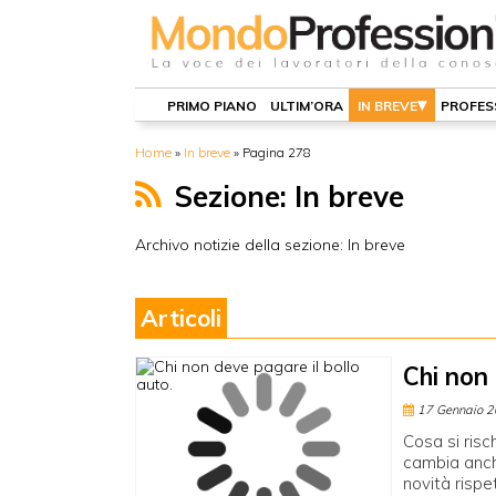
PRIMO PIANO
ULTIM’ORA
IN BREVE
PROFES
Home
»
In breve
»
Pagina 278
Sezione: In breve
Archivo notizie della sezione: In breve
Articoli
Chi non 
17 Gennaio 
Cosa si risc
cambia anche
novità rispe