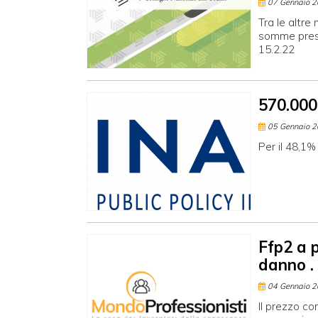
07 Gennaio 
Tra le altre
somme presc
15.2.22
570.000 
05 Gennaio 
Per il 48,1% 
Ffp2 a 
danno .
04 Gennaio 
Il prezzo co