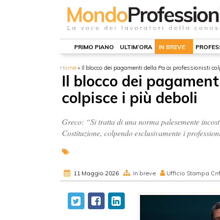
PRIMO PIANO
ULTIM’ORA
IN BREVE
PROFES
Home
»
Il blocco dei pagamenti della Pa ai professionisti col
Il blocco dei pagamenti
colpisce i più deboli
Greco: “Si tratta di una norma palesemente incostit
Costituzione, colpendo esclusivamente i professioni
11 Maggio 2026
In breve
Ufficio Stampa Cn