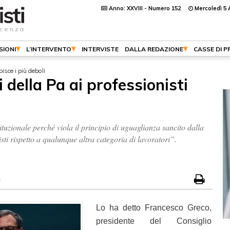
Anno: XXVIII - Numero 152
Mercoledì 5 
SIONI
L’INTERVENTO
INTERVISTE
DALLA REDAZIONE
CASSE DI 
pisce i più deboli
 della Pa ai professionisti
uzionale perché viola il principio di uguaglianza sancito dalla
sti rispetto a qualunque altra categoria di lavoratori”.
f
Lo ha detto Francesco Greco,
presidente del Consiglio