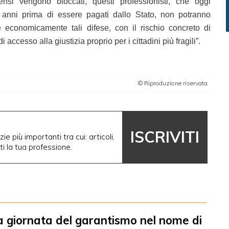
nsi vengono bloccati, questi professionisti, che oggi
i anni prima di essere pagati dallo Stato, non potranno
 economicamente tali difese, con il rischio concreto di
i accesso alla giustizia proprio per i cittadini più fragili”.
© Riproduzione riservata
ISCRIVITI
ie più importanti tra cui: articoli,
nti la tua professione.
a giornata del garantismo nel nome di