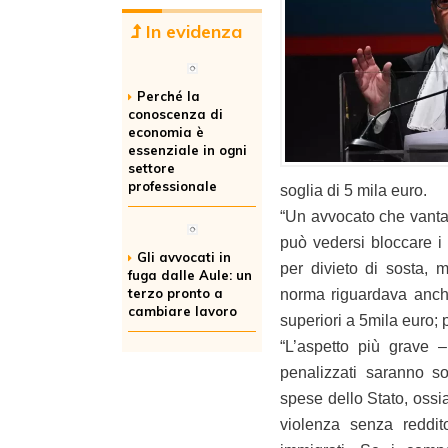
In evidenza
Perché la
conoscenza di
economia è
essenziale in ogni
settore
professionale
soglia di 5 mila euro.
“Un avvocato che vanta 
può vedersi bloccare 
Gli avvocati in
per divieto di sosta, 
fuga dalle Aule: un
terzo pronto a
norma riguardava anche 
cambiare lavoro
superiori a 5mila euro; p
“L’aspetto più grave 
penalizzati saranno so
spese dello Stato, ossia
violenza senza reddito,