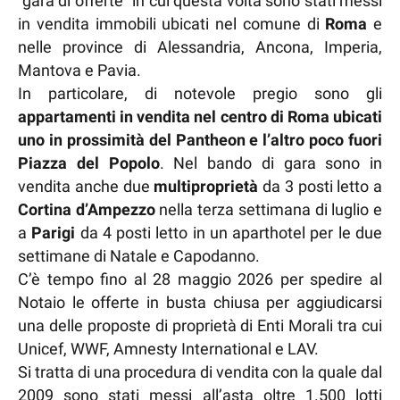
“gara di offerte” in cui questa volta sono stati messi
in vendita immobili ubicati nel comune di
Roma
e
nelle province di Alessandria, Ancona, Imperia,
Mantova e Pavia.
In particolare, di notevole pregio sono gli
appartamenti in vendita nel centro di Roma ubicati
uno in prossimità del Pantheon e l’altro poco fuori
Piazza del Popolo
. Nel bando di gara sono in
vendita anche due
multiproprietà
da 3 posti letto a
Cortina d’Ampezzo
nella terza settimana di luglio e
a
Parigi
da 4 posti letto in un aparthotel per le due
settimane di Natale e Capodanno.
C’è tempo fino al 28 maggio 2026 per spedire al
Notaio le offerte in busta chiusa per aggiudicarsi
una delle proposte di proprietà di Enti Morali tra cui
Unicef, WWF, Amnesty International e LAV.
Si tratta di una procedura di vendita con la quale dal
2009 sono stati messi all’asta oltre 1.500 lotti