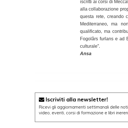
iscritti ai corsi di Mecc
alla collaborazione prop
questa rete, creando c
Mediterraneo, ma non
qualificato, ma contrib
Fogolârs furlans e ad E
culturale”.
Ansa
Iscriviti alla newsletter!
Ricevi gli aggiornamenti settimanali delle notiz
video, eventi, corsi di formazione e libri inere