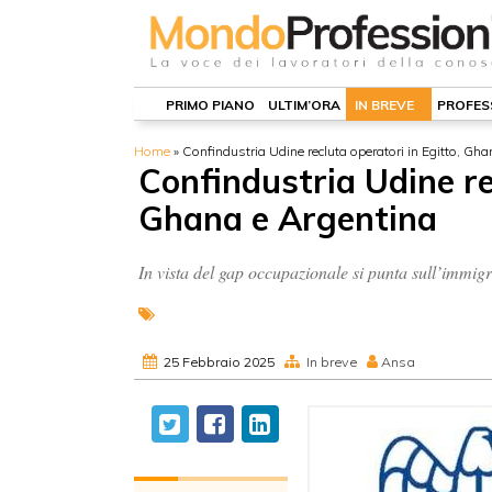
PRIMO PIANO
ULTIM’ORA
IN BREVE
PROFES
Home
»
Confindustria Udine recluta operatori in Egitto, Gh
Confindustria Udine re
Ghana e Argentina
In vista del gap occupazionale si punta sull’immigr
25 Febbraio 2025
In breve
Ansa