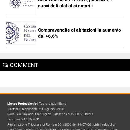
nuovi dati statistici notarili
Compravendite di abitazioni in aumento
del +6,6%
COMMENTI
Mondo Professionisti
Testata quotidiana
Direttore Responsabile: Luigi Pio Berliri
Sede: Via Giovanni Pierluigi da Palestrina n.46, 00195 Roma
Telefono: 347 6249091
Registrazione Tribunale di Roma n.301/2006 del 14/07/06 I diritti relativi ai
testi sono di proprietà dell'Editore. La riproduzione è vietata. E' consentita la