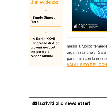
In evidenza
Bando Simest
Fiere
A Bari il XXVII
Congresso di Aiga
messi a fuoco: “emerge
giovani avvocati
tra potere e
organizzazione”. Sar
responsabilità
pandemia con la necessit
VAI AL SITO DEL C
Iscriviti alla newsletter!