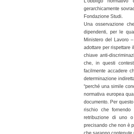
L’obbligo normativo 
gerarchicamente sovraord
Fondazione Studi.
Una osservazione che
dipendenti, per le qua
Ministero del Lavoro – 
adottare per rispettare il
chiave anti-discriminaz
che, in questi contest
facilmente accadere ch
determinazione indiretta
“perché una simile conc
normativa europea quant
documento. Per questo i 
rischio che fornendo 
retribuzione di uno o 
precisando che non è pos
che saranno contenute ne