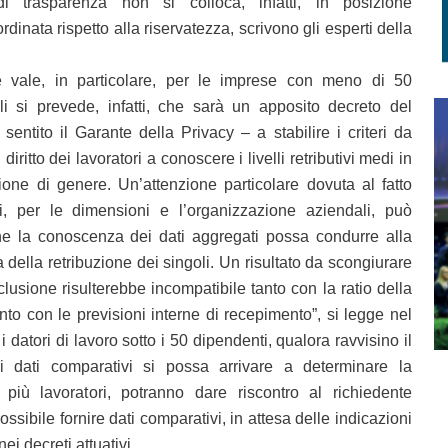
di trasparenza non si colloca, infatti, in posizione
inata rispetto alla riservatezza, scrivono gli esperti della
 vale, in particolare, per le imprese con meno di 50
li si prevede, infatti, che sarà un apposito decreto del
sentito il Garante della Privacy – a stabilire i criteri da
 diritto dei lavoratori a conoscere i livelli retributivi medi in
ione di genere. Un’attenzione particolare dovuta al fatto
i, per le dimensioni e l’organizzazione aziendali, può
e la conoscenza dei dati aggregati possa condurre alla
 della retribuzione dei singoli. Un risultato da scongiurare
lusione risulterebbe incompatibile tanto con la ratio della
o con le previsioni interne di recepimento”, si legge nel
datori di lavoro sotto i 50 dipendenti, qualora ravvisino il
i dati comparativi si possa arrivare a determinare la
più lavoratori, potranno dare riscontro al richiedente
sibile fornire dati comparativi, in attesa delle indicazioni
i decreti attuativi.