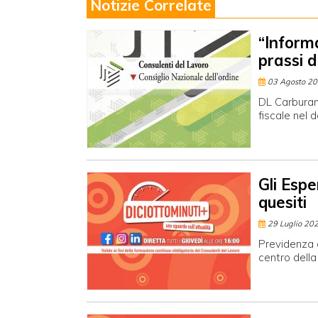
Notizie Correlate
“Informa
prassi di
03 Agosto 2
DL Carburant
fiscale nel
Gli Espe
quesiti
29 Luglio 20
Previdenza c
centro della