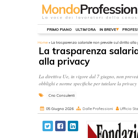
PRIMO PIANO
ULTIM’ORA
IN BREVE
PROFES
Home
»
La trasparenza salariale non prevale sul diritto alla 
La trasparenza salaria
alla privacy
La direttiva Ue, in vigore dal 7 giugno, non preve
obblighi e norme specifiche per tutelare la privacy 
Cno Consulenti
05 Giugno 2026
Dalle Professioni
Ufficio S