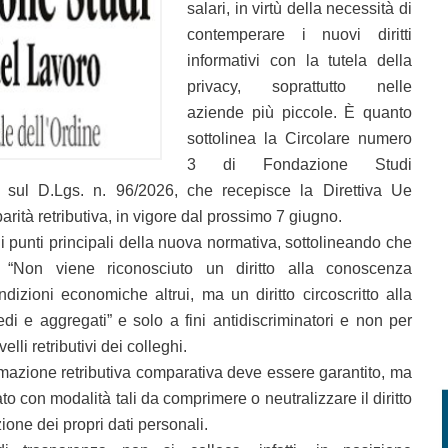
salari, in virtù della necessità di
contemperare i nuovi diritti
informativi con la tutela della
privacy, soprattutto nelle
aziende più piccole. È quanto
sottolinea la Circolare numero
3 di Fondazione Studi
 sul D.Lgs. n. 96/2026, che recepisce la Direttiva Ue
arità retributiva, in vigore dal prossimo 7 giugno.
i punti principali della nuova normativa, sottolineando che
 “Non viene riconosciuto un diritto alla conoscenza
ndizioni economiche altrui, ma un diritto circoscritto alla
edi e aggregati” e solo a fini antidiscriminatori e non per
velli retributivi dei colleghi.
formazione retributiva comparativa deve essere garantito, ma
o con modalità tali da comprimere o neutralizzare il diritto
zione dei propri dati personali.