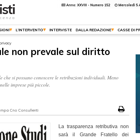
Anno: XXVIII - Numero 152
Mercoledì 5 
SIONI
L’INTERVENTO
INTERVISTE
DALLA REDAZIONE
CASSE DI P
privacy
le non prevale sul diritto
de che si possano conoscere le retribuzioni individuali. Meno
nelle imprese più piccole.
tampa Cno Consullenti
La trasparenza retributiva non
sarà il Grande Fratello dei