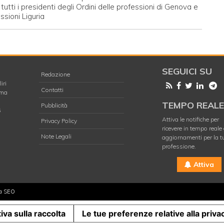
tutti i presidenti degli Ordini delle professioni di Genova e
ssioni Liguria
SEGUICI SU
Redazione
iri
Contatti
oma
TEMPO REAL
Pubblicità
6
Attiva le notifiche per
Privacy Policy
ricevere in tempo reale 
Note Legali
aggiornamenti per la t
professione.
Attiva
za SEO
iva sulla raccolta
Le tue preferenze relative alla priva