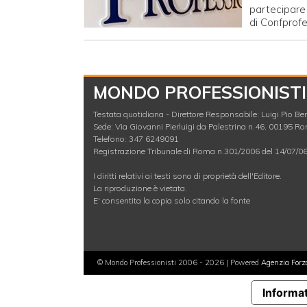
partecipare 
di Confprofe
MONDO PROFESSIONISTI
Testata quotidiana - Direttore Responsabile: Luigi Pio Berl
Sede: Via Giovanni Pierluigi da Palestrina n.46, 00195 R
Telefono: 347 6249091
Registrazione Tribunale di Roma n.301/2006 del 14/07/0
I diritti relativi ai testi sono di proprietà dell'Editore.
La riproduzione è vietata.
E' consentita la copia solo citando la fonte
© Mondo Professionisti 2006 - 2026 | Powered
Agenzia For
Informat