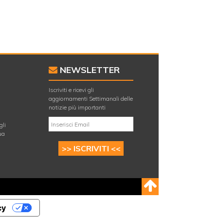
NEWSLETTER
Iscriviti e ricevi gli
aggiornamenti Settimanali delle
E
notizie più importanti
gli
ua
>> ISCRIVITI <<
cy