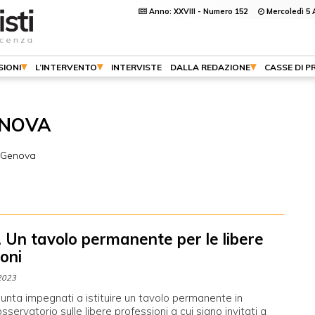
Anno: XXVIII - Numero 152
Mercoledì 5 
SIONI
L’INTERVENTO
INTERVISTE
DALLA REDAZIONE
CASSE DI P
ENOVA
i Genova
 Un tavolo permanente per le libere
oni
2023
unta impegnati a istituire un tavolo permanente in
sservatorio sulle libere professioni a cui siano invitati a