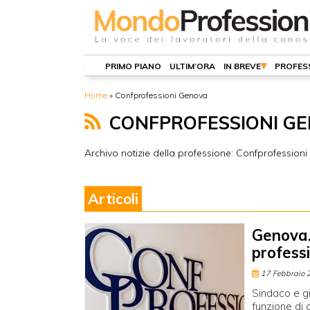
PRIMO PIANO
ULTIM’ORA
IN BREVE
PROFES
Home
»
Confprofessioni Genova
CONFPROFESSIONI G
Archivo notizie della professione: Confprofession
Articoli
Genova.
professi
17 Febbraio 
Sindaco e gi
funzione di o