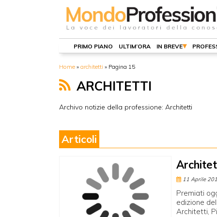
PRIMO PIANO
ULTIM’ORA
IN BREVE
PROFES
Home
»
architetti
»
Pagina 15
ARCHITETTI
Archivo notizie della professione: Architetti
Articoli
Architet
11 Aprile 20
Premiati ogg
edizione del
Architetti, 