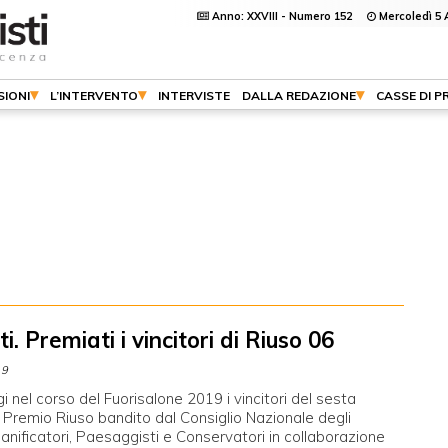
Anno: XXVIII - Numero 152
Mercoledì 5 
SIONI
L’INTERVENTO
INTERVISTE
DALLA REDAZIONE
CASSE DI P
ti. Premiati i vincitori di Riuso 06
19
i nel corso del Fuorisalone 2019 i vincitori del sesta
 Premio Riuso bandito dal Consiglio Nazionale degli
Pianificatori, Paesaggisti e Conservatori in collaborazione