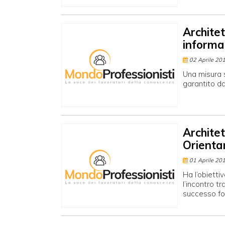
Archite
informat
02 Aprile 20
Una misura s
garantito dal
Architet
Orienta
01 Aprile 20
Ha l’obietti
l’incontro t
successo fo