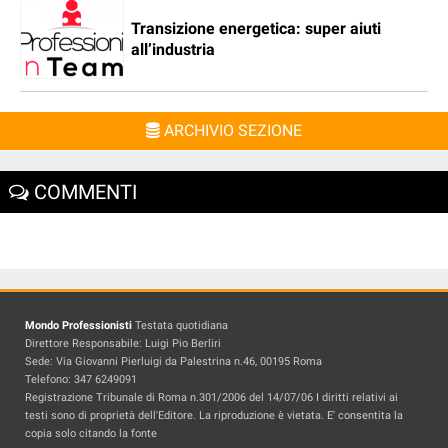
Transizione energetica: super aiuti
all’industria
ARCHIVIO SEZIONE
COMMENTI
Mondo Professionisti
Testata quotidiana
Direttore Responsabile: Luigi Pio Berliri
Sede: Via Giovanni Pierluigi da Palestrina n.46, 00195 Roma
Telefono: 347 6249091
Registrazione Tribunale di Roma n.301/2006 del 14/07/06 I diritti relativi ai
testi sono di proprietà dell'Editore. La riproduzione è vietata. E' consentita la
copia solo citando la fonte