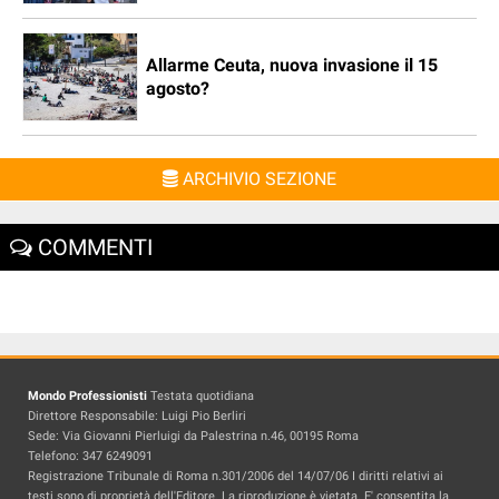
Allarme Ceuta, nuova invasione il 15
agosto?
ARCHIVIO SEZIONE
COMMENTI
Mondo Professionisti
Testata quotidiana
Direttore Responsabile: Luigi Pio Berliri
Sede: Via Giovanni Pierluigi da Palestrina n.46, 00195 Roma
Telefono: 347 6249091
Registrazione Tribunale di Roma n.301/2006 del 14/07/06 I diritti relativi ai
testi sono di proprietà dell'Editore. La riproduzione è vietata. E' consentita la