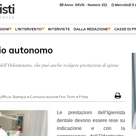
Anno: XXVIII - Numero 152
Mercoledì 5 
SIONI
L’INTERVENTO
INTERVISTE
DALLA REDAZIONE
CASSE DI P
udio autonomo
ell’Odontoiatra, che può anche svolgere prestazioni di igiene
Ufficio Stampa e Comunicazione Fno Tsrm e Pstrp
Le prestazioni dell’Igienista
dentale devono essere rese su
indicazione e con la