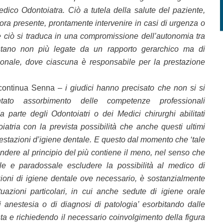
dico Odontoiatra. Ciò a tutela della salute del paziente,
ora presente, prontamente intervenire in casi di urgenza o
e ciò si traduca in una compromissione dell’autonomia tra
stano non più legate da un rapporto gerarchico ma di
ionale, dove ciascuna è responsabile per la prestazione
continua Senna –
i giudici hanno precisato che non si si
ntato assorbimento delle competenze professionali
da parte degli Odontoiatri o dei Medici chirurghi abilitati
oiatria con la prevista possibilità che anche questi ultimi
restazioni d’igiene dentale. E questo dal momento che ‘tale
ondere al principio del più contiene il meno, nel senso che
le e paradossale escludere la possibilità al medico di
ioni di igiene dentale ove necessario, è sostanzialmente
tuazioni particolari, in cui anche sedute di igiene orale
 anestesia o di diagnosi di patologia’ esorbitando dalle
ta e richiedendo il necessario coinvolgimento della figura