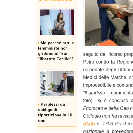
Ma perché ora le
femministe non
gridano all’Iran
seguito del ricorso pro
“liberate Cecilia”?
Pstrp contro la Region
nazionale degli Ordini 
Medici delle Marche, che
improcedibile e comun
“
Il giudizio
– commenta i
foto)–
si è concluso c
Perplessi da
Fnomceo e della Cao nazi
obbligo di
ripartizione in 10
Collegio non ha ravvisa
anni
Stato
n. 1703 del 9 mar
nazionale a prevedere 