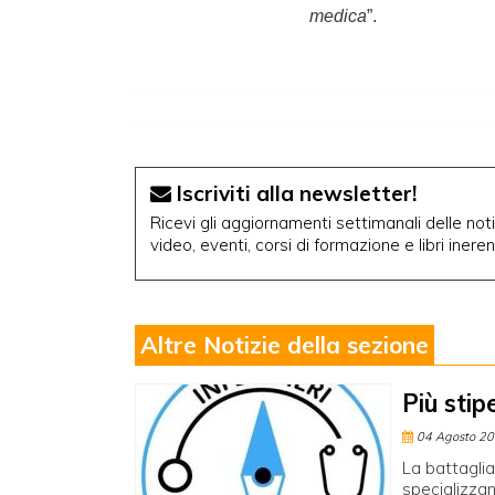
medica
”.
Iscriviti alla newsletter!
Ricevi gli aggiornamenti settimanali delle notiz
video, eventi, corsi di formazione e libri inere
Altre Notizie della sezione
Più stip
04 Agosto 2
La battaglia
specializzan