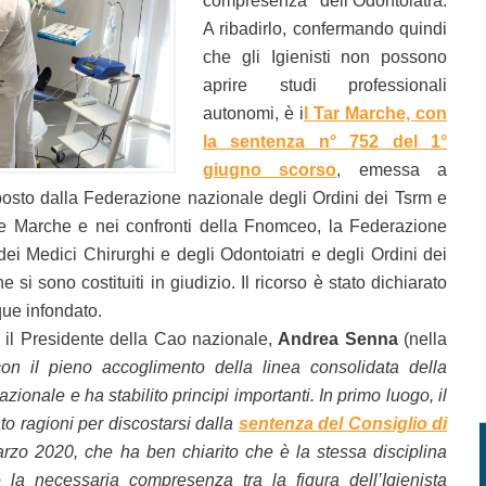
compresenza dell’Odontoiatra.
A ribadirlo, confermando quindi
che gli Igienisti non possono
aprire studi professionali
autonomi, è i
l Tar Marche, con
la sentenza n° 752 del 1°
giugno scorso
, emessa a
posto dalla Federazione nazionale degli Ordini dei Tsrm e
e Marche e nei confronti della Fnomceo, la Federazione
dei Medici Chirurghi e degli Odontoiatri e degli Ordini dei
 si sono costituiti in giudizio. Il ricorso è stato dichiarato
que infondato.
l Presidente della Cao nazionale,
Andrea Senna
(nella
on il pieno accoglimento della linea consolidata della
onale e ha stabilito principi importanti. In primo luogo, il
to ragioni per discostarsi dalla
sentenza del Consiglio di
zo 2020, che ha ben chiarito che è la stessa disciplina
la necessaria compresenza tra la figura dell’Igienista