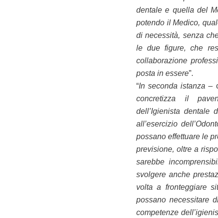
dentale e quella del Me
potendo il Medico, qual
di necessità, senza ch
le due figure, che re
collaborazione profess
posta in essere
”.
“
In seconda istanza
– 
concretizza il pave
dell’Igienista dentale 
all’esercizio dell’Odont
possano effettuare le p
previsione, oltre a risp
sarebbe incomprensibi
svolgere anche prestaz
volta a fronteggiare si
possano necessitare di
competenze dell’igienis