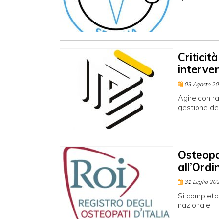
Criticità
interve
03 Agosto 2
Agire con ra
gestione deg
Osteopat
all’Ordi
31 Luglio 20
Si completa 
nazionale.