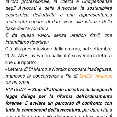
lavoro professionale, la libertà e l’indipendenza
degli Avvocati e delle Avvocate, la sostenibilità
economica dell’attività e una rappresentanza
realmente capace di dare voce alle istanze della
base dell’Avvocatura.
È da questi valori, senza ulteriori rinvii, che
intendiamo ripartire
.»
Già alla presentazione della riforma, nel settembre
2025, ANF l’aveva “impallinata” scrivendo la lettera
che qui riporto:
«
Lettera di Di Marco a Nordio: proposta inadeguata,
mancano la concorrenza e l’Ia di
Emilia Vitulano
,
03.09.2025
BOLOGNA –
Stop all’attuale iniziativa di disegno di
legge delega per la riforma dell’ordinamento
forense
. E
avviare un percorso di confronto con
tutte le componenti dell’avvocatura
, per dare vita a
una reale riforma dell’ordinamento professionale. È