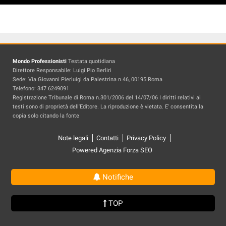
Mondo Professionisti
Testata quotidiana
Direttore Responsabile: Luigi Pio Berliri
Sede: Via Giovanni Pierluigi da Palestrina n.46, 00195 Roma
Telefono: 347 6249091
Registrazione Tribunale di Roma n.301/2006 del 14/07/06 I diritti relativi ai
testi sono di proprietà dell'Editore. La riproduzione è vietata. E' consentita la
copia solo citando la fonte
Note legali
Contatti
Privacy Policy
Powered Agenzia Forza SEO
Notifiche
TOP