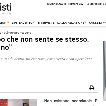
Anno: XXVIII - Numero 152
Mercoledì 5 
SIONI
L’INTERVENTO
INTERVISTE
DALLA REDAZIONE
CASSE DI P
non può guidare nessuno”
o che non sente se stesso,
uno”
 inizia da dentro, tra emozione, competenza e consapevolezza
Non esistono scorciatoie. È