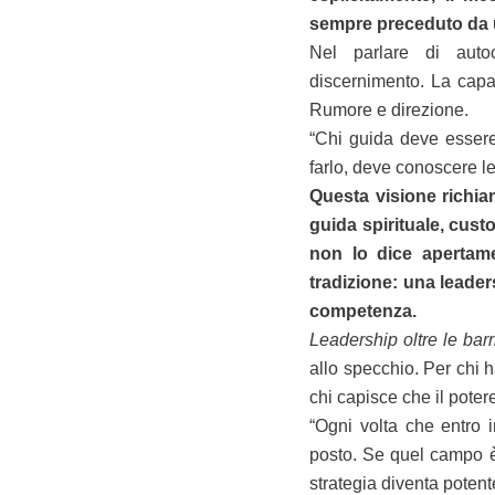
sempre preceduto da 
Nel parlare di autoc
discernimento. La capac
Rumore e direzione.
“Chi guida deve essere
farlo, deve conoscere le
Questa visione richiam
guida spirituale, cust
non lo dice apertame
tradizione: una leader
competenza.
Leadership oltre le barr
allo specchio. Per chi h
chi capisce che il poter
“Ogni volta che entro 
posto. Se quel campo è 
strategia diventa potent