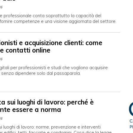
26
e professionale conta soprattutto la capacità del
fornire competenze e una visione aggiornata del settore.
onisti e acquisizione clienti: come
e contatti online
26
gitali per professionisti e studi che vogliono acquisire
ne senza dipendere solo dal passaparola.
a sui luoghi di lavoro: perché è
nte essere a norma
26
i luoghi di lavoro: norme, prevenzione e interventi
er edifici, tetti, facciate e condomini. Cosa dice la legge.