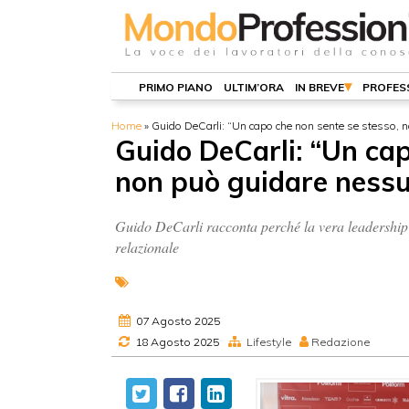
PRIMO PIANO
ULTIM’ORA
IN BREVE
PROFES
Home
»
Guido DeCarli: “Un capo che non sente se stesso, 
Guido DeCarli: “Un cap
non può guidare ness
Guido DeCarli racconta perché la vera leadership
relazionale
07 Agosto 2025
18 Agosto 2025
Lifestyle
Redazione