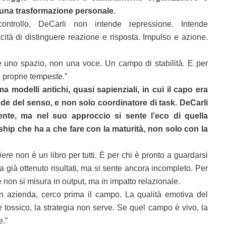
una trasformazione personale.
ontrollo, DeCarli non intende repressione. Intende
ità di distinguere reazione e risposta. Impulso e azione.
 uno spazio, non una voce. Un campo di stabilità. E per
 proprie tempeste.”
a modelli antichi, quasi sapienziali, in cui il capo era
ode del senso, e non solo coordinatore di task. DeCarli
nte, ma nel suo approccio si sente l’eco di quella
ship che ha a che fare con la maturità, non solo con la
iere
non è un libro per tutti. È per chi è pronto a guardarsi
a già ottenuto risultati, ma si sente ancora incompleto. Per
e non si misura in output, ma in impatto relazionale.
in azienda, cerco prima il campo. La qualità emotiva del
tossico, la strategia non serve. Se quel campo è vivo, la
e.”