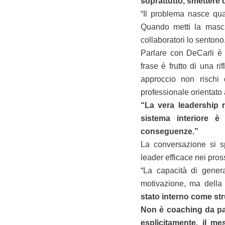
soprattutto, smettere 
“Il problema nasce qua
Quando metti la masche
collaboratori lo sentono.
Parlare con DeCarli è
frase è frutto di una ri
approccio non rischi 
professionale orientato a
“La vera leadership n
sistema interiore è
conseguenze.”
La conversazione si sp
leader efficace nei pros
“La capacità di gener
motivazione, ma della
stato interno come str
Non è coaching da palc
esplicitamente, il me