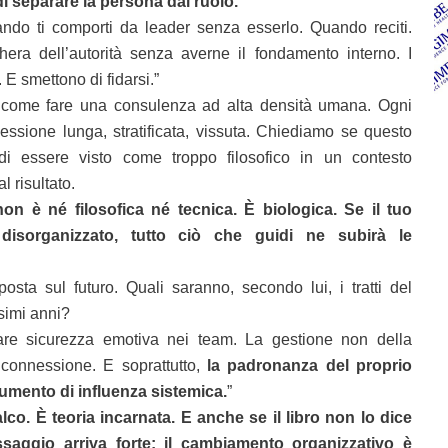
di separare la persona dal ruolo.
ndo ti comporti da leader senza esserlo. Quando reciti.
ra dell’autorità senza averne il fondamento interno. I
 E smettono di fidarsi.”
 come fare una consulenza ad alta densità umana. Ogni
flessione lunga, stratificata, vissuta. Chiediamo se questo
di essere visto come troppo filosofico in un contesto
l risultato.
on è né filosofica né tecnica. È biologica. Se il tuo
 disorganizzato, tutto ciò che guidi ne subirà le
osta sul futuro. Quali saranno, secondo lui, i tratti del
simi anni?
are sicurezza emotiva nei team. La gestione non della
 connessione. E soprattutto,
la padronanza del proprio
umento di influenza sistemica.
”
o. È teoria incarnata. E anche se il libro non lo dice
ssaggio arriva forte: il cambiamento organizzativo è