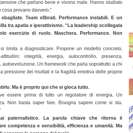
persone che parlano bene e vivono male. Hanno studiato
no cosa provano davvero.”
i sbagliate. Team sfibrati. Performance instabili. E un
lla tra apatia e iperattivismo. “La leadership scollegata
solo esercizio di ruolo. Maschera. Performance. Non
 si limita a diagnosticare. Propone un modello concreto,
titudini: integrità, energia, autocontrollo, presenza,
a, autoevoluzione. Un framework che parla soprattutto a chi
la pressione dei risultati e la fragilità emotiva delle proprie
tirlo. Ma è proprio qui che si gioca tutto.
e essere prima di tutto un regolatore di energia. Un
nza. Non basta saper fare. Bisogna sapere come si sta.
”
ai paternalistico. La parola chiave che ritorna è
are competenza e sensibilità, efficienza e umanità. Ma