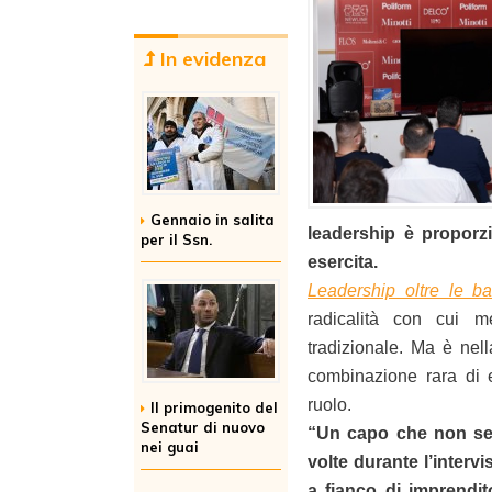
In evidenza
Gennaio in salita
leadership è proporzi
per il Ssn.
esercita.
Leadership oltre le ba
radicalità con cui 
tradizionale. Ma è nel
combinazione rara di e
ruolo.
Il primogenito del
Senatur di nuovo
“Un capo che non sen
nei guai
volte durante l’intervi
a fianco di imprendit