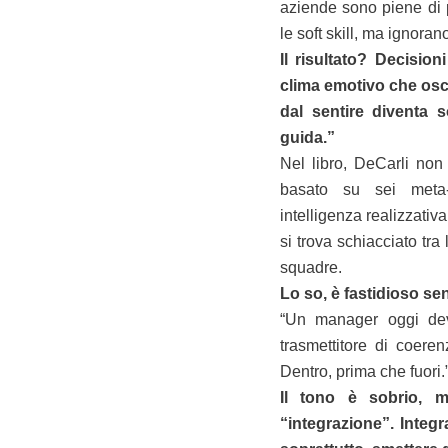
aziende sono piene di 
le soft skill, ma ignora
Il risultato? Decision
clima emotivo che osci
dal sentire diventa 
guida.”
Nel libro, DeCarli non
basato su sei meta-at
intelligenza realizzativ
si trova schiacciato tra 
squadre.
Lo so, è fastidioso sen
“Un manager oggi dev
trasmettitore di coere
Dentro, prima che fuori.
Il tono è sobrio, m
“integrazione”. Integr