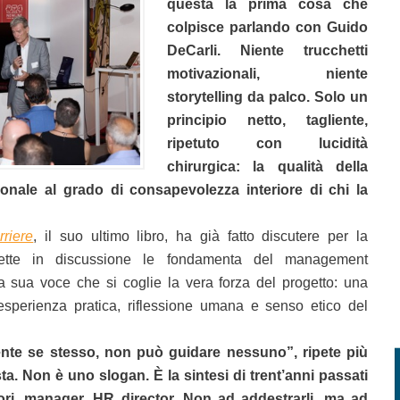
questa la prima cosa che
colpisce parlando con Guido
DeCarli. Niente trucchetti
motivazionali, niente
storytelling da palco. Solo un
principio netto, tagliente,
ripetuto con lucidità
chirurgica: la qualità della
onale al grado di consapevolezza interiore di chi la
rriere
, il suo ultimo libro, ha già fatto discutere per la
mette in discussione le fondamenta del management
la sua voce che si coglie la vera forza del progetto: una
sperienza pratica, riflessione umana e senso etico del
te se stesso, non può guidare nessuno”, ripete più
sta. Non è uno slogan. È la sintesi di trent’anni passati
ori, manager, HR director. Non ad addestrarli, ma ad