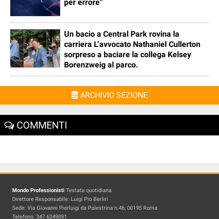
per errore”
Un bacio a Central Park rovina la
carriera L’avvocato Nathaniel Cullerton
sorpreso a baciare la collega Kelsey
Borenzweig al parco.
ARCHIVIO SEZIONE
COMMENTI
Mondo Professionisti
Testata quotidiana
Direttore Responsabile: Luigi Pio Berliri
Sede: Via Giovanni Pierluigi da Palestrina n.46, 00195 Roma
Telefono: 347 6249091