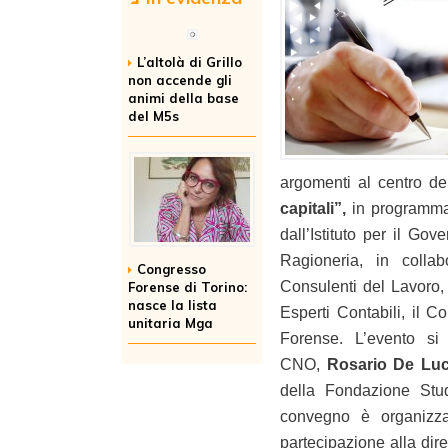
L’altolà di Grillo
non accende gli
animi della base
del M5s
argomenti al centro de
capitali”,
in programma 
dall’Istituto per il Go
Ragioneria, in colla
Congresso
Consulenti del Lavoro, 
Forense di Torino:
nasce la lista
Esperti Contabili, il C
unitaria Mga
Forense. L’evento si 
CNO,
Rosario De Lu
della Fondazione Stud
convegno è organizza
partecipazione alla diret