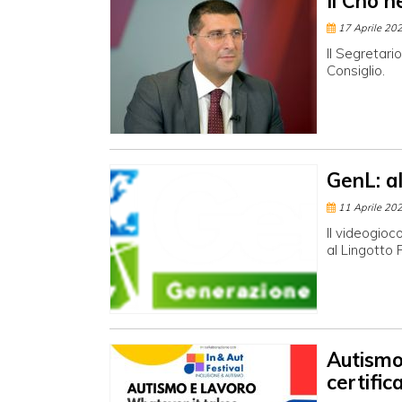
Il Cno n
17 Aprile 20
Il Segretari
Consiglio.
GenL: a
11 Aprile 20
Il videogioc
al Lingotto 
Autismo 
certific