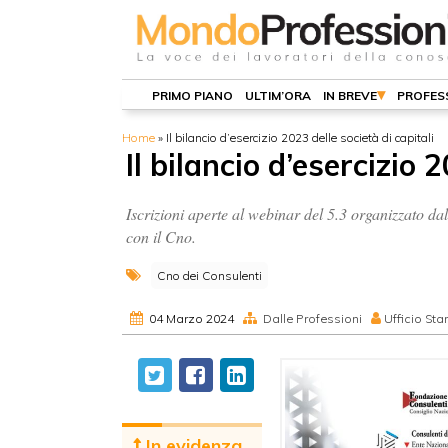
PRIMO PIANO
ULTIM’ORA
IN BREVE
PROFES
Home
»
Il bilancio d’esercizio 2023 delle società di capitali
Il bilancio d’esercizio 
Iscrizioni aperte al webinar del 5.3 organizzato dall
con il Cno.
Cno dei Consulenti
04 Marzo 2024
Dalle Professioni
Ufficio St
In evidenza