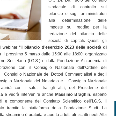
OIC 24. Dal ruolo del collegio
sindacale di controllo sul
bilancio e sugli amministratori
alla determinazione delle
imposte sul reddito per la
redazione del bilancio delle
società di capitali. Questi gli
l webinar “
Il bilancio d’esercizio 2023 delle società di
il prossimo 5 marzo dalle 15:00 alle 18:00, organizzato
verno Societario (I.G.S.) e dalla Fondazione Accademia di
borazione con il Consiglio Nazionale dell’Ordine dei
il Consiglio Nazionale dei Dottori Commercialisti e degli
onsiglio Nazionale del Notariato e il Consiglio Nazionale
aprirà con i saluti, tra gli altri, del Presidente del
ca
e vedrà intervenire anche
Massimo Braghin
, esperto
i e componente del Comitato Scientifico dell’I.G.S. Il
to tramite la piattaforma della Fondazione Studi. La
ta streaming è gratuita e aperta a tutti gli iscritti negli Albi