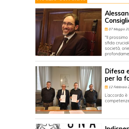
Alessan
Consigli
07 Maggio 2
"Il prossimo
sfida crucia
società, ori
profondame
Difesa 
per la f
12 Febbraio 
L’accordo è 
competenze 
Indispen