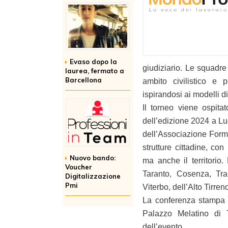
Evaso dopo la
giudiziario. Le squadre 
laurea, fermato a
Barcellona
ambito civilistico e p
ispirandosi ai modelli di
Il torneo viene ospitat
dell’edizione 2024 a Lu
dell’Associazione Form
strutture cittadine, co
Nuovo bando:
ma anche il territorio
Voucher
Taranto, Cosenza, Tran
Digitalizzazione
Pmi
Viterbo, dell’Alto Tirre
La conferenza stampa d
Palazzo Melatino di 
dell’evento.