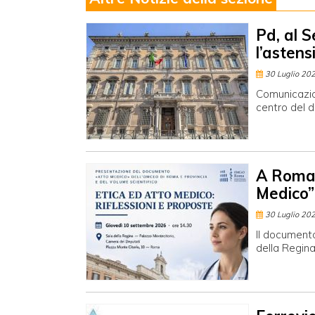
Pd, al S
l’asten
30 Luglio 20
Comunicazion
centro del d
A Roma 
Medico”
30 Luglio 20
Il document
della Regin