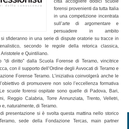
città accogliere dodici scuole
forensi provenienti da tutta Italia
in una competizione incentrata
sull’arte di argomentare e
persuadere in ambito
si sfideranno in una serie di dispute oratorie su tracce in
enalistico, secondo le regole della retorica classica,
 Aristotele e Quintiliano.
o “di diritto” dalla Scuola Forense di Teramo, vincitrice
cca, con il supporto dell’Ordine degli Avvocati di Teramo e
azione Forense Teramo. L’iniziativa coinvolgerà anche le
n l’obiettivo di promuovere non solo l’eccellenza formativa
. Le scuole forensi ospitate sono quelle di Padova, Bari,
i, Reggio Calabria, Torre Annunziata, Trento, Velletri,
no e, naturalmente, di Teramo.
i presentazione si è svolta questa mattina nello storico
Teramo, sede della Fondazione Tercas, main partner