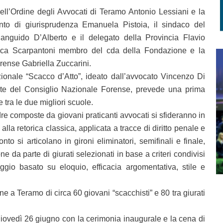
dell’Ordine degli Avvocati di Teramo Antonio Lessiani e la
mento di giurisprudenza Emanuela Pistoia, il sindaco del
guido D’Alberto e il delegato della Provincia Flavio
 Luca Scarpantoni membro del cda della Fondazione e la
forense Gabriella Zuccarini.
zionale “Scacco d’Atto”, ideato dall’avvocato Vincenzo Di
e del Consiglio Nazionale Forense, prevede una prima
e tra le due migliori scuole.
re composte da giovani praticanti avvocati si sfideranno in
 alla retorica classica, applicata a tracce di diritto penale e
onto si articolano in gironi eliminatori, semifinali e finale,
ne da parte di giurati selezionati in base a criteri condivisi
gio basato su eloquio, efficacia argomentativa, stile e
ne a Teramo di circa 60 giovani “scacchisti” e 80 tra giurati
giovedì 26 giugno con la cerimonia inaugurale e la cena di