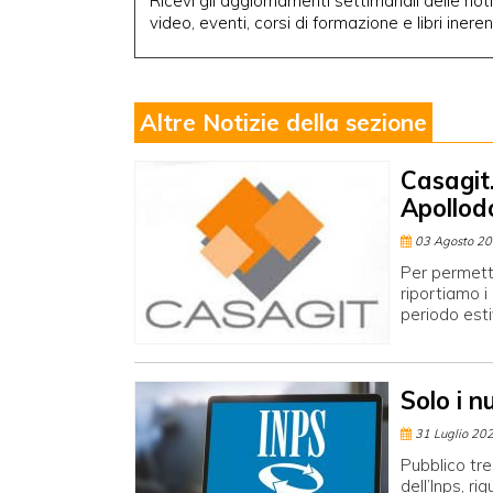
Ricevi gli aggiornamenti settimanali delle notiz
video, eventi, corsi di formazione e libri inere
Altre Notizie della sezione
Casagit.
Apollod
03 Agosto 2
Per permette
riportiamo i 
periodo esti
Solo i n
31 Luglio 20
Pubblico tre
dell’Inps, r