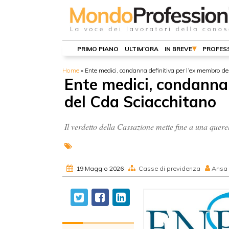
PRIMO PIANO
ULTIM’ORA
IN BREVE
PROFESS
Home
»
Ente medici, condanna definitiva per l’ex membro de
Ente medici, condanna 
del Cda Sciacchitano
Il verdetto della Cassazione mette fine a una querel
19 Maggio 2026
Casse di previdenza
Ansa