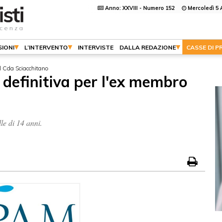
Anno: XXVIII - Numero 152
Mercoledì 5 
IONI
L’INTERVENTO
INTERVISTE
DALLA REDAZIONE
CASSE DI P
l Cda Sciacchitano
definitiva per l'ex membro
le di 14 anni.