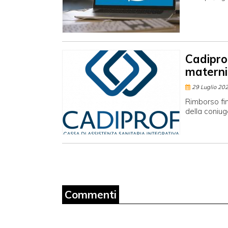
Cadipro
materni
29 Luglio 20
Rimborso fi
della coniug
Commenti