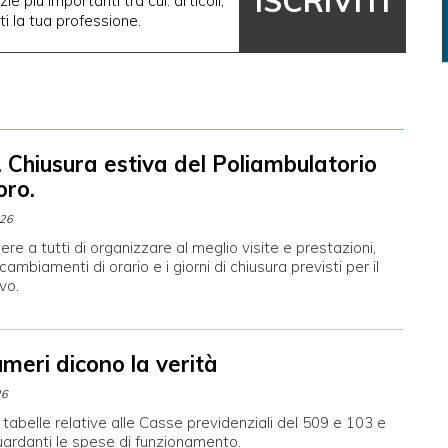
ISCRIVITI
ie più importanti tra cui: articoli,
nti la tua professione.
 Chiusura estiva del Poliambulatorio
oro.
026
re a tutti di organizzare al meglio visite e prestazioni,
cambiamenti di orario e i giorni di chiusura previsti per il
vo.
umeri dicono la verità
26
 tabelle relative alle Casse previdenziali del 509 e 103 e
iguardanti le spese di funzionamento.