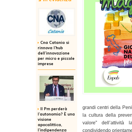
Cna Catania si
rinnova l’hub
dell’innovazione
per micro e piccole
imprese
grandi centri della Peni
Il Pm perderà
l’autonomia? È una
la cultura della preven
visione
valore” dell’attività
apocalittica,
l’indipendenza
condividendo orientamento