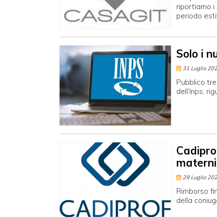
riportiamo i 
periodo esti
Solo i n
31 Luglio 20
Pubblico tre
dell’Inps, r
Cadipro
materni
29 Luglio 20
Rimborso fi
della coniug