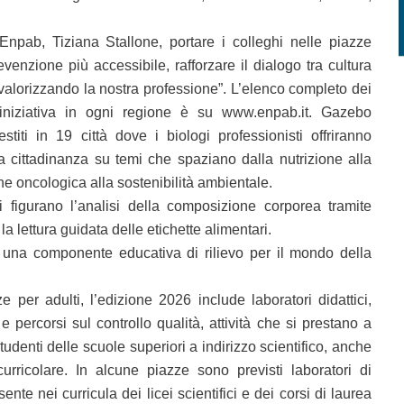
’Enpab, Tiziana Stallone, portare i colleghi nelle piazze
evenzione più accessibile, rafforzare il dialogo tra cultura
, valorizzando la nostra professione”. L’elenco completo dei
l’iniziativa in ogni regione è su www.enpab.it. Gazebo
estiti in 19 città dove i biologi professionisti offriranno
a cittadinanza su temi che spaziano dalla nutrizione alla
one oncologica alla sostenibilità ambientale.
li figurano l’analisi della composizione corporea tramite
 lettura guidata delle etichette alimentari.
una componente educativa di rilievo per il mondo della
 per adulti, l’edizione 2026 include laboratori didattici,
e percorsi sul controllo qualità, attività che si prestano a
udenti delle scuole superiori a indirizzo scientifico, anche
 curricolare. In alcune piazze sono previsti laboratori di
sente nei curricula dei licei scientifici e dei corsi di laurea