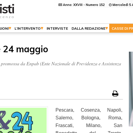
Anno: XXVIII - Numero 152
Mercoledì 5 
IONI
L’INTERVENTO
INTERVISTE
DALLA REDAZIONE
CASSE DI P
 e 24 maggio
, promossa da Enpab (Ente Nazionale di Previdenza e Assistenza
Pescara, Cosenza, Napoli,
Salerno, Bologna, Roma,
Frascati, Milano, San