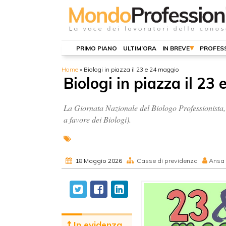
PRIMO PIANO
ULTIM’ORA
IN BREVE
PROFESS
Home
»
Biologi in piazza il 23 e 24 maggio
Biologi in piazza il 23
La Giornata Nazionale del Biologo Professionista
a favore dei Biologi).
18 Maggio 2026
Casse di previdenza
Ansa
In evidenza