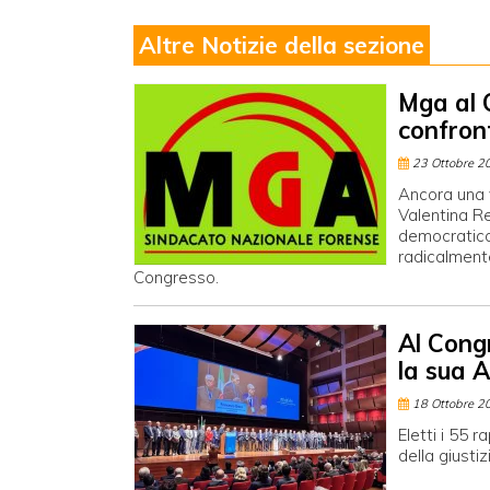
Altre Notizie della sezione
Mga al C
confron
23 Ottobre 2
Ancora una v
Valentina R
democratico
radicalmente
Congresso.
Al Cong
la sua 
18 Ottobre 2
Eletti i 55 
della giusti