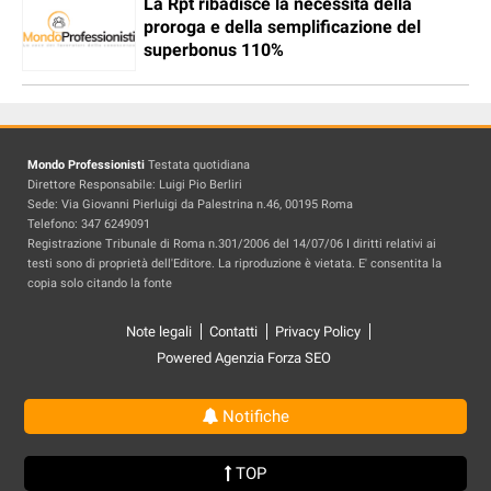
La Rpt ribadisce la necessità della
proroga e della semplificazione del
superbonus 110%
Mondo Professionisti
Testata quotidiana
Direttore Responsabile: Luigi Pio Berliri
Sede: Via Giovanni Pierluigi da Palestrina n.46, 00195 Roma
Telefono: 347 6249091
Registrazione Tribunale di Roma n.301/2006 del 14/07/06 I diritti relativi ai
testi sono di proprietà dell'Editore. La riproduzione è vietata. E' consentita la
copia solo citando la fonte
Note legali
Contatti
Privacy Policy
Powered Agenzia Forza SEO
Notifiche
TOP