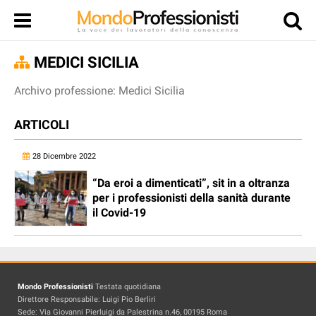
MEDICI SICILIA
Archivo professione: Medici Sicilia
ARTICOLI
28 Dicembre 2022
“Da eroi a dimenticati”, sit in a oltranza
per i professionisti della sanità durante
il Covid-19
Mondo Professionisti
Testata quotidiana
Direttore Responsabile: Luigi Pio Berliri
Sede: Via Giovanni Pierluigi da Palestrina n.46, 00195 Roma