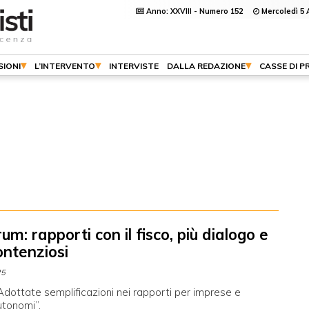
Anno: XXVIII - Numero 152
Mercoledì 5 
SIONI
L’INTERVENTO
INTERVISTE
DALLA REDAZIONE
CASSE DI P
um: rapporti con il fisco, più dialogo e
ntenziosi
25
Adottate semplificazioni nei rapporti per imprese e
utonomi”.