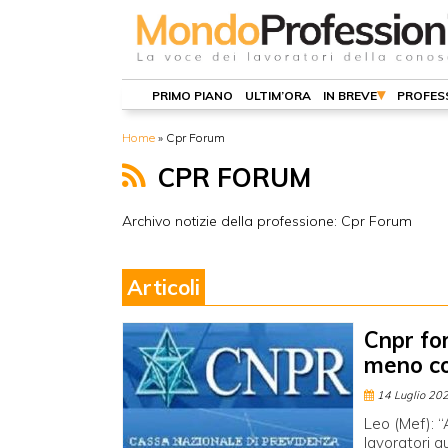
PRIMO PIANO
ULTIM’ORA
IN BREVE
PROFES
Home
»
Cpr Forum
CPR FORUM
Archivo notizie della professione: Cpr Forum
Articoli
Cnpr for
meno co
14 Luglio 20
Leo (Mef): “
lavoratori a