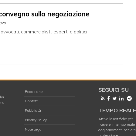
l convegno sulla negoziazione
2020
avvocati, commercialisti, esperti e politici
SEGUICI SU
Redazione
iri
Contatti
oma
TEMPO REAL
Pubblicità
6
Attiva le notifiche per
Privacy Policy
ricevere in tempo reale 
Note Legali
aggiornamenti per la t
professione.