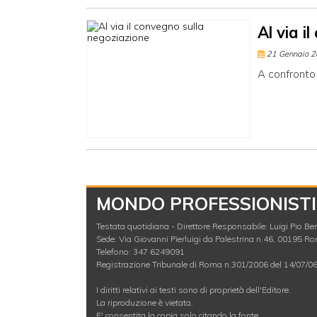
Al via i
21 Gennaio 
A confronto 
MONDO PROFESSIONISTI
Testata quotidiana - Direttore Responsabile: Luigi Pio Berl
Sede: Via Giovanni Pierluigi da Palestrina n.46, 00195 R
Telefono: 347 6249091
Registrazione Tribunale di Roma n.301/2006 del 14/07/0
I diritti relativi ai testi sono di proprietà dell'Editore.
La riproduzione è vietata.
E' consentita la copia solo citando la fonte