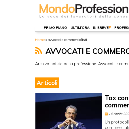
PRIMO PIANO
ULTIM’ORA
IN BREVE
PROFES
Home
»
avvocati e commercialisti
AVVOCATI E COMMERC
Archivo notizie della professione: Avvocati e comm
Articoli
Tax con
commerc
14 Aprile 20
Un protocoll
commercialis