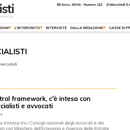
Anno: XXVIII - Numero 152
Mercoledì 5 
SIONI
L’INTERVENTO
INTERVISTE
DALLA REDAZIONE
CASSE DI P
IALISTI
ercialisti
trol framework, c'è intesa con
ialisti e avvocati
25
o d’intesa tra i Consigli nazionali degli avvocati e dei
ti con Ministero dell’Economia e Agenzia delle Entrate