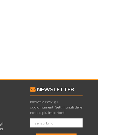
NEWSLETTER
Iscriviti e ricevi gli
aggiornamenti Settimanali delle
E
notizie più importanti
gli
ua