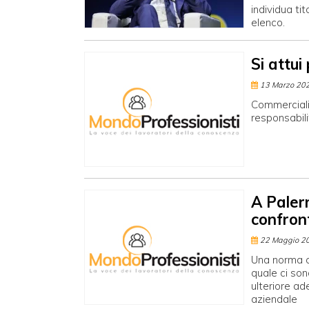
individua ti
elenco.
Si attui
13 Marzo 20
Commercialis
responsabili
A Palerm
confron
22 Maggio 2
Una norma c
quale ci so
ulteriore a
aziendale