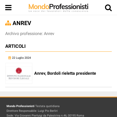
ANREV
Archivo professione: Anrev
ARTICOLI
22 Luglio 2024
Anrev, Bordoli rieletta presidente
Mondo Professionisti
Testata quotidiana
Direttore Responsabile: Luigi Pio Berliri
Sede: Via Giovanni Pierluigi da Palestrina n.46, 00195 Roma