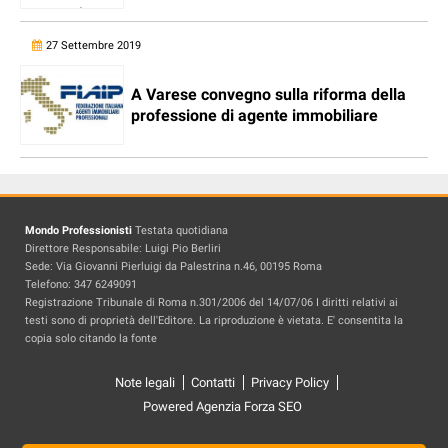
27 Settembre 2019
A Varese convegno sulla riforma della
professione di agente immobiliare
Mondo Professionisti
Testata quotidiana
Direttore Responsabile: Luigi Pio Berliri
Sede: Via Giovanni Pierluigi da Palestrina n.46, 00195 Roma
Telefono: 347 6249091
Registrazione Tribunale di Roma n.301/2006 del 14/07/06 I diritti relativi ai
testi sono di proprietà dell'Editore. La riproduzione è vietata. E' consentita la
copia solo citando la fonte
Note legali
Contatti
Privacy Policy
Powered Agenzia Forza SEO