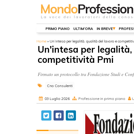
PRIMO PIANO
ULTIM’ORA
IN BREVE
PROFES
Home
»
Un’intesa per legalità, qualità del lavoro e competiti
Un'intesa per legalità,
competitività Pmi
Firmato un protocollo tra Fondazione Studi e Con
Cno Consulenti
03 Luglio 2026
Professione in primo piano
U