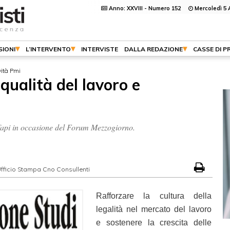
Anno: XXVIII - Numero 152
Mercoledì 5 
SIONI
L’INTERVENTO
INTERVISTE
DALLA REDAZIONE
CASSE DI P
vità Pmi
 qualità del lavoro e
fapi in occasione del Forum Mezzogiorno.
fficio Stampa Cno Consullenti
Rafforzare la cultura della
legalità nel mercato del lavoro
e sostenere la crescita delle