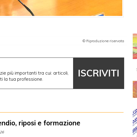
© Riproduzione riservata
ISCRIVITI
ie più importanti tra cui: articoli,
nti la tua professione.
endio, riposi e formazione
026