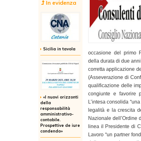
In evidenza
Sicilia in tavola
occasione del primo 
della durata di due ann
corretta applicazione de
(Asseverazione di Confo
qualificazione delle imp
congiunte e favorire p
«I nuovi orizzonti
L’intesa consolida “una 
della
responsabilità
legalità e la crescita 
amministrativo-
Nazionale dell’Ordine 
contabile.
Prospettive de iure
linea il Presidente di 
condendo»
Lavoro “un partner fon