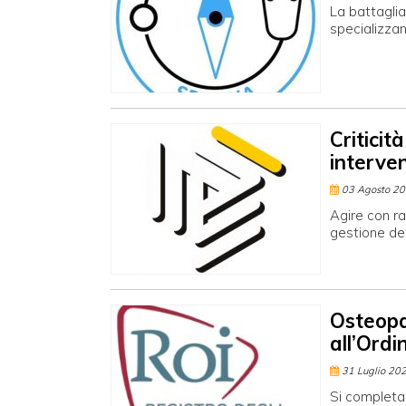
La battaglia
specializzan
Criticità
interve
03 Agosto 2
Agire con ra
gestione deg
Osteopat
all’Ordi
31 Luglio 20
Si completa 