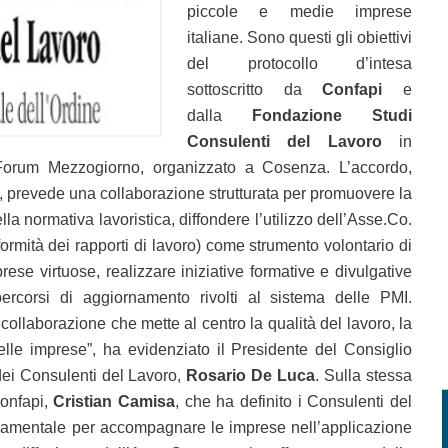
piccole e medie imprese
italiane. Sono questi gli obiettivi
del protocollo d’intesa
sottoscritto da
Confapi
e
dalla
Fondazione Studi
Consulenti del Lavoro
in
Forum Mezzogiorno, organizzato a Cosenza. L’accordo,
i, prevede una collaborazione strutturata per promuovere la
lla normativa lavoristica, diffondere l’utilizzo dell’Asse.Co.
rmità dei rapporti di lavoro) come strumento volontario di
rese virtuose, realizzare iniziative formative e divulgative
ercorsi di aggiornamento rivolti al sistema delle PMI.
collaborazione che mette al centro la qualità del lavoro, la
delle imprese”, ha evidenziato il Presidente del Consiglio
dei Consulenti del Lavoro,
Rosario De Luca
. Sulla stessa
Confapi,
Cristian Camisa
, che ha definito i Consulenti del
damentale per accompagnare le imprese nell’applicazione