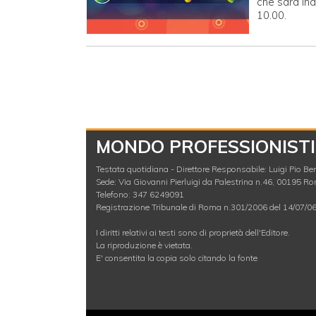
che sarà ina
10.00.
MONDO PROFESSIONISTI
Testata quotidiana - Direttore Responsabile: Luigi Pio Berl
Sede: Via Giovanni Pierluigi da Palestrina n.46, 00195 R
Telefono: 347 6249091
Registrazione Tribunale di Roma n.301/2006 del 14/07/0
I diritti relativi ai testi sono di proprietà dell'Editore.
La riproduzione è vietata.
E' consentita la copia solo citando la fonte