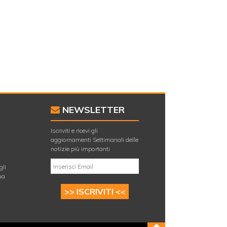
NEWSLETTER
Iscriviti e ricevi gli
aggiornamenti Settimanali delle
E
notizie più importanti
gli
ua
>> ISCRIVITI <<