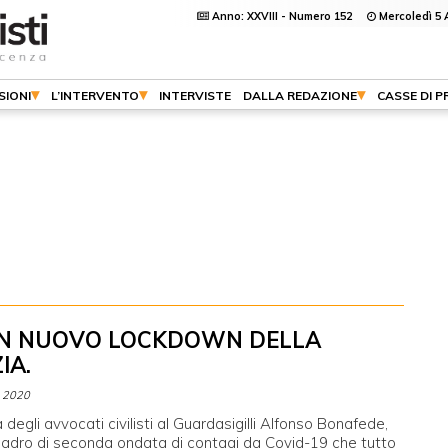
Anno: XXVIII - Numero 152
Mercoledì 5 
SIONI
L’INTERVENTO
INTERVISTE
DALLA REDAZIONE
CASSE DI 
UN NUOVO LOCKDOWN DELLA
IA.
 2020
a degli avvocati civilisti al Guardasigilli Alfonso Bonafede,
uadro di seconda ondata di contagi da Covid-19 che tutto