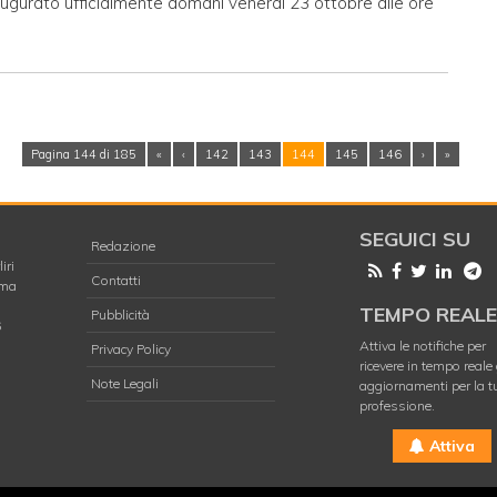
ugurato ufficialmente domani venerdì 23 ottobre alle ore
Pagina 144 di 185
«
‹
142
143
144
145
146
›
»
SEGUICI SU
Redazione
iri
Contatti
oma
TEMPO REAL
Pubblicità
6
Attiva le notifiche per
Privacy Policy
ricevere in tempo reale 
Note Legali
aggiornamenti per la t
professione.
Attiva