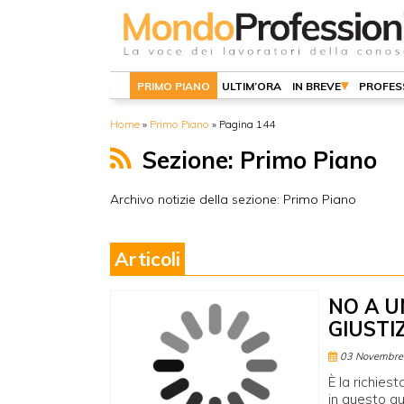
PRIMO PIANO
ULTIM’ORA
IN BREVE
PROFES
Home
»
Primo Piano
»
Pagina 144
Sezione: Primo Piano
Archivo notizie della sezione: Primo Piano
Articoli
NO A 
GIUSTIZ
03 Novembre
È la richiest
in questo q