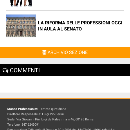
LA RIFORMA DELLE PROFESSIONI OGGI
IN AULA AL SENATO
ARCHIVIO SEZIONE
COMMENTI
Mondo Professionisti
Testata quotidiana
Direttore Responsabile: Luigi Pio Berliri
Sede: Via Giovanni Pierluigi da Palestrina n.46, 00195 Roma
Telefono: 347 6249091
Registrazione Tribunale di Roma n.301/2006 del 14/07/06 I diritti relativi ai